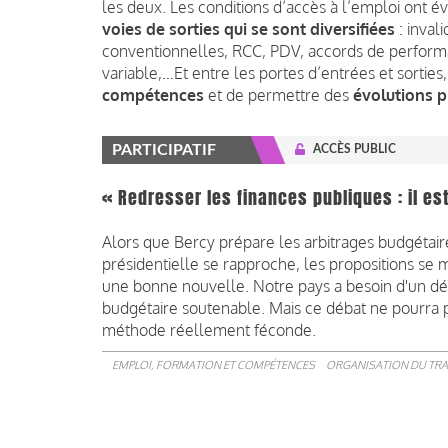
les deux. Les conditions d’accès à l’emploi ont é
voies de sorties qui se sont diversifiées
: inval
conventionnelles, RCC, PDV, accords de perfor
variable,…Et entre les portes d’entrées et sorties, 
compétences
et de permettre des
évolutions p
PARTICIPATIF
ACCÈS PUBLIC
« Redresser les finances publiques : il 
Alors que Bercy prépare les arbitrages budgétai
présidentielle se rapproche, les propositions se m
une bonne nouvelle. Notre pays a besoin d'un déb
budgétaire soutenable. Mais ce débat ne pourra p
méthode réellement féconde.
EMPLOI, FORMATION ET COMPÉTENCES
ORGANISATION DU TRA