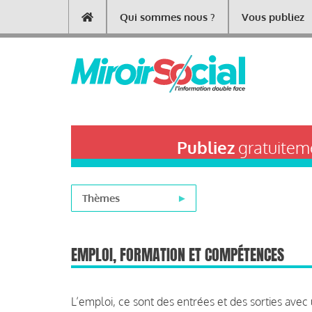
Aller
Qui sommes nous ?
Vous publiez
Main
au
contenu
navigation
principal
Publiez
gratuiteme
Thèmes
EMPLOI, FORMATION ET COMPÉTENCES
L’emploi, ce sont des entrées et des sorties av