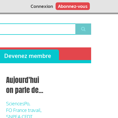
Connexion
Abonnez-vous
Devenez membre
Aujourd'hui
on parle de...
SciencesPo,
FO France travail,
SNPEA CFDT