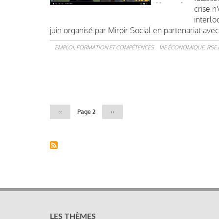
crise n
interlo
juin organisé par Miroir Social en partenariat ave
EMPLOI, FORMATION ET COMPÉTENCES
VIE ÉCONOMIQUE, RSE 
Pagination
Page
‹‹
Page 2
Page
››
précédente
suivante
LES THÈMES