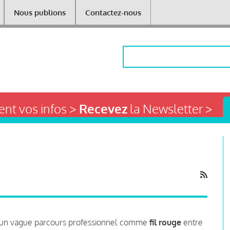
Nous publions
Contactez-nous
Rechercher
nt vos infos >
Recevez
la Newsletter >
ec un vague parcours professionnel comme
fil rouge
entre