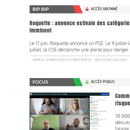
BIP BIP
ACCÈS ABONNÉ
Roquette : annonce estivale des catégorie
imminent
Le 17 juin, Roquette annonce un PSE. Le 9 juillet 
juillet, le CSE déclenche une alerte pour danger
EMPLOI, FORMATION ET COMPÉTENCES
RELATIONS SOCIALES
FOCUS
ACCÈS PUBLIC
Commen
risque
70 000
détruit
fatalit