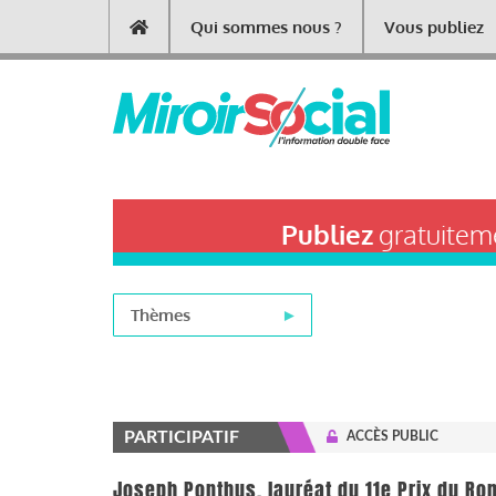
Aller
Qui sommes nous ?
Vous publiez
Main
au
contenu
navigation
principal
Publiez
gratuiteme
Thèmes
PARTICIPATIF
ACCÈS PUBLIC
Joseph Ponthus, lauréat du 11e Prix du Ro