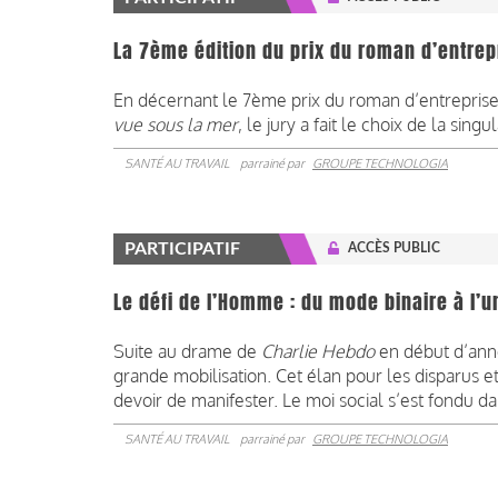
La 7ème édition du prix du roman d’entrep
En décernant le 7ème prix du roman d’entreprise
vue sous la mer
, le jury a fait le choix de la singul
SANTÉ AU TRAVAIL
parrainé par
GROUPE TECHNOLOGIA
PARTICIPATIF
ACCÈS PUBLIC
Le défi de l’Homme : du mode binaire à l’u
Suite au drame de
Charlie Hebdo
en début d’anné
grande mobilisation. Cet élan pour les disparus et
devoir de manifester. Le moi social s’est fondu da
SANTÉ AU TRAVAIL
parrainé par
GROUPE TECHNOLOGIA