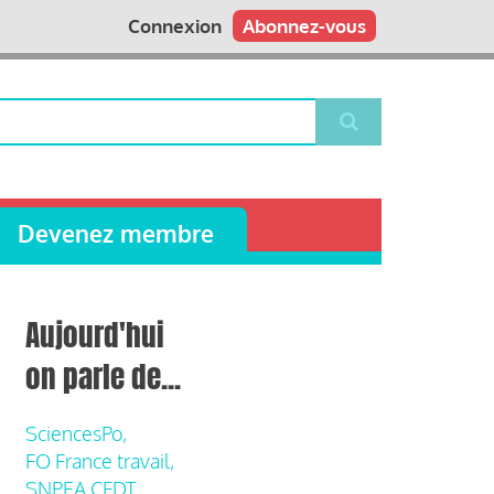
Connexion
Abonnez-vous
Devenez membre
Aujourd'hui
on parle de...
SciencesPo,
FO France travail,
SNPEA CFDT