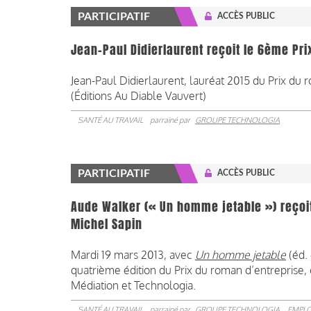
PARTICIPATIF
ACCÈS PUBLIC
Jean-Paul Didierlaurent reçoit le 6ème Pri
Jean-Paul Didierlaurent, lauréat 2015 du Prix du 
(Éditions Au Diable Vauvert)
SANTÉ AU TRAVAIL
parrainé par
GROUPE TECHNOLOGIA
PARTICIPATIF
ACCÈS PUBLIC
Aude Walker (« Un homme jetable ») reçoit
Michel Sapin
Mardi 19 mars 2013, avec
Un homme jetable
(éd.
quatrième édition du Prix du roman d’entreprise, 
Médiation et Technologia.
SANTÉ AU TRAVAIL
parrainé par
GROUPE TECHNOLOGIA
EMPLO