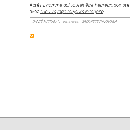
Aprés
L’homme qui voulait être heureux
, son pr
avec
Dieu voyage toujours incognito
.
SANTÉ AU TRAVAIL
parrainé par
GROUPE TECHNOLOGIA