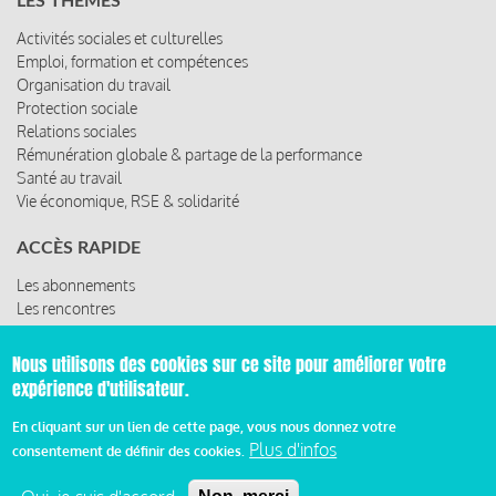
LES THÈMES
Activités sociales et culturelles
Emploi, formation et compétences
Organisation du travail
Protection sociale
Relations sociales
Rémunération globale & partage de la performance
Santé au travail
Vie économique, RSE & solidarité
ACCÈS RAPIDE
Les abonnements
Les rencontres
Les ressources
Nous utilisons des cookies sur ce site pour améliorer votre
expérience d'utilisateur.
© 2019 Miroir Social - Réalisé par
Cafffeine
En cliquant sur un lien de cette page, vous nous donnez votre
Plus d'infos
consentement de définir des cookies.
Mentions légales et condition générale d’utilisation et
d’abonnement