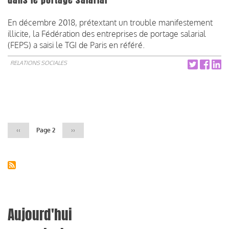
En décembre 2018, prétextant un trouble manifestement
illicite, la Fédération des entreprises de portage salarial
(FEPS) a saisi le TGI de Paris en référé.
RELATIONS SOCIALES
Pagination
Page
‹‹
Page 2
Page
››
précédente
suivante
Aujourd'hui