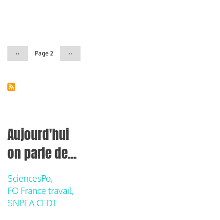
Pagination
Page
‹‹
Page 2
Page
››
précédente
suivante
Aujourd'hui
on parle de...
SciencesPo,
FO France travail,
SNPEA CFDT