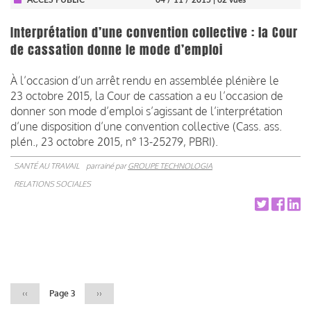
Interprétation d’une convention collective : la Cour
de cassation donne le mode d’emploi
À l’occasion d’un arrêt rendu en assemblée plénière le
23 octobre 2015, la Cour de cassation a eu l’occasion de
donner son mode d’emploi s’agissant de l’interprétation
d’une disposition d’une convention collective (Cass. ass.
plén., 23 octobre 2015, n° 13-25279, PBRI).
SANTÉ AU TRAVAIL
parrainé par
GROUPE TECHNOLOGIA
RELATIONS SOCIALES
Pagination
Page
‹‹
Page 3
Page
››
précédente
suivante