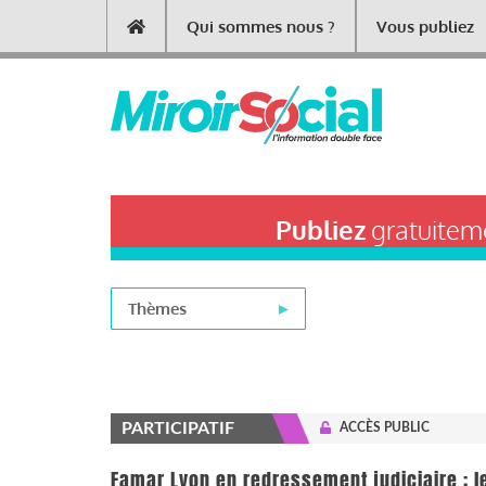
Aller
Qui sommes nous ?
Vous publiez
Main
au
contenu
navigation
principal
Publiez
gratuiteme
Thèmes
PARTICIPATIF
ACCÈS PUBLIC
Famar Lyon en redressement judiciaire :