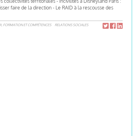
collectivités territoriales - Incivilités à Disneyland Paris :
isser faire de la direction - Le RAID à la rescousse des
I, FORMATION ET COMPÉTENCES
RELATIONS SOCIALES