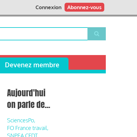
Connexion
Abonnez-vous
Devenez membre
Aujourd'hui
on parle de...
SciencesPo,
FO France travail,
SNPEA CFDT