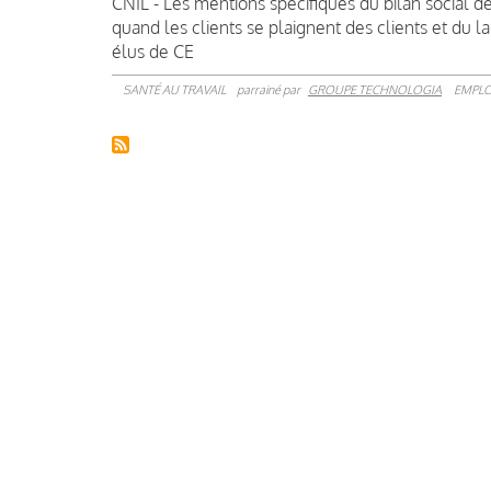
CNIL - Les mentions spécifiques du bilan social des 
quand les clients se plaignent des clients et du la
élus de CE
SANTÉ AU TRAVAIL
parrainé par
GROUPE TECHNOLOGIA
EMPLO