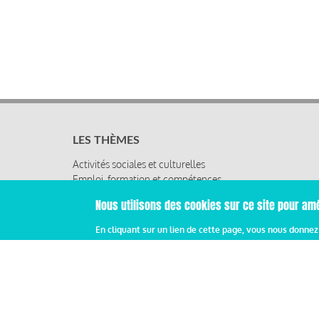
LES THÈMES
Activités sociales et culturelles
Emploi, formation et compétences
Organisation du travail
Nous utilisons des cookies sur ce site pour amé
Protection sociale
Relations sociales
En cliquant sur un lien de cette page, vous nous donne
Rémunération globale & partage de la performance
Santé au travail
Vie économique, RSE & solidarité