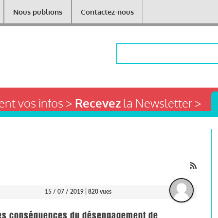
Nous publions
Contactez-nous
Rechercher
nt vos infos >
Recevez
la Newsletter >
15 / 07 / 2019
| 820 vues
 les conséquences du désengagement de