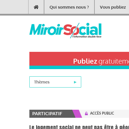
Aller
Qui sommes nous ?
Vous publiez
Main
au
contenu
navigation
principal
Publiez
gratuiteme
Thèmes
PARTICIPATIF
ACCÈS PUBLIC
Le logement social ne peut pas être à géom