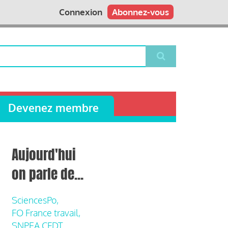
Connexion
Abonnez-vous
Devenez membre
Aujourd'hui
on parle de...
SciencesPo,
FO France travail,
SNPEA CFDT