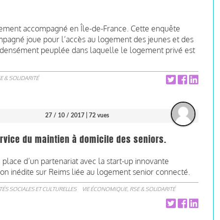
gement accompagné en Île-de-France. Cette enquête
mpagné joue pour l’accès au logement des jeunes et des
n densément peuplée dans laquelle le logement privé est
E & SOLIDARITÉ
27 / 10 / 2017
| 72 vues
service du maintien à domicile des seniors.
lace d’un partenariat avec la start-up innovante
n inédite sur Reims liée au logement senior connecté.
ITÉS SOCIALES ET CULTURELLES
VIE ÉCONOMIQUE, RSE & SOLIDARITÉ