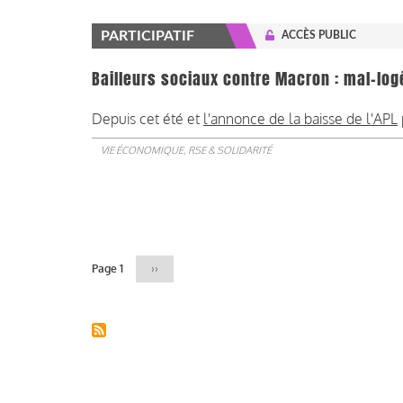
PARTICIPATIF
ACCÈS PUBLIC
Bailleurs sociaux contre Macron : mal-logé
Depuis cet été et
l'annonce de la baisse de l'APL
VIE ÉCONOMIQUE, RSE & SOLIDARITÉ
Pagination
Page 1
Page
››
suivante