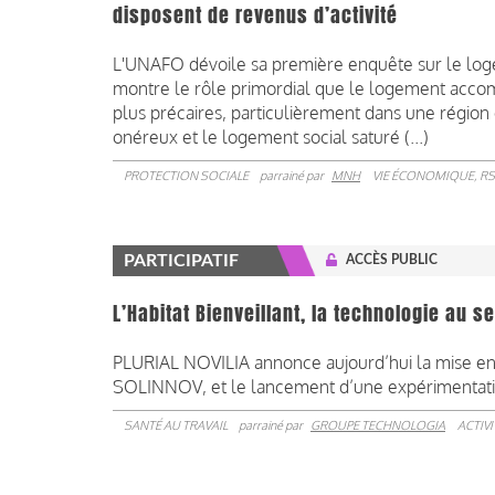
disposent de revenus d’activité
L'UNAFO dévoile sa première enquête sur le lo
montre le rôle primordial que le logement acco
plus précaires, particulièrement dans une régio
onéreux et le logement social saturé (...)
PROTECTION SOCIALE
parrainé par
MNH
VIE ÉCONOMIQUE, RS
PARTICIPATIF
ACCÈS PUBLIC
L’Habitat Bienveillant, la technologie au 
PLURIAL NOVILIA annonce aujourd’hui la mise en p
SOLINNOV, et le lancement d’une expérimentatio
SANTÉ AU TRAVAIL
parrainé par
GROUPE TECHNOLOGIA
ACTIV