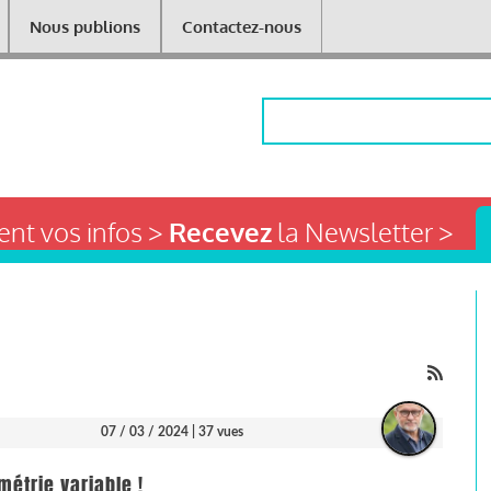
Nous publions
Contactez-nous
Rechercher
nt vos infos >
Recevez
la Newsletter >
07 / 03 / 2024
| 37 vues
étrie variable !