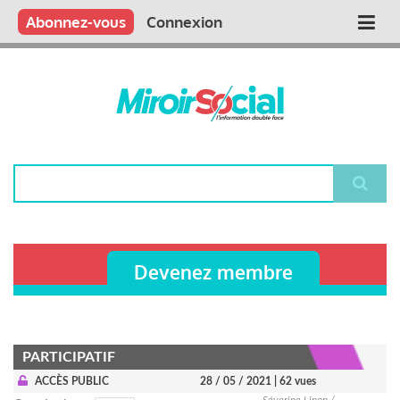
Aller
Qui sommes nous ?
Vous publiez
Nous publions
Contactez-nous
Abonnez-vous
Connexion
Main
au
contenu
navigation
principal
Rechercher
Devenez membre
PARTICIPATIF
ACCÈS PUBLIC
28 / 05 / 2021
| 62 vues
Séverine Linon /