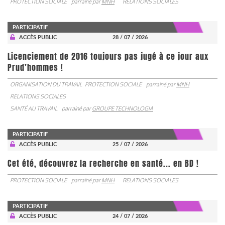
PROTECTION SOCIALE
parrainé par
MNH
RELATIONS SOCIALES
PARTICIPATIF
ACCÈS PUBLIC
28 / 07 / 2026
Licenciement de 2016 toujours pas jugé à ce jour aux
Prud’hommes !
ORGANISATION DU TRAVAIL
PROTECTION SOCIALE
parrainé par
MNH
RELATIONS SOCIALES
SANTÉ AU TRAVAIL
parrainé par
GROUPE TECHNOLOGIA
PARTICIPATIF
ACCÈS PUBLIC
25 / 07 / 2026
Cet été, découvrez la recherche en santé... en BD !
PROTECTION SOCIALE
parrainé par
MNH
RELATIONS SOCIALES
PARTICIPATIF
ACCÈS PUBLIC
24 / 07 / 2026