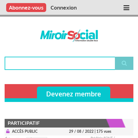
Aller
Qui sommes nous ?
Vous publiez
Nous publions
Contactez-nous
Abonnez-vous
Connexion
Main
au
contenu
navigation
principal
Rechercher
Devenez membre
PARTICIPATIF
ACCÈS PUBLIC
29 / 08 / 2022
| 175 vues
Frédéric FONT /