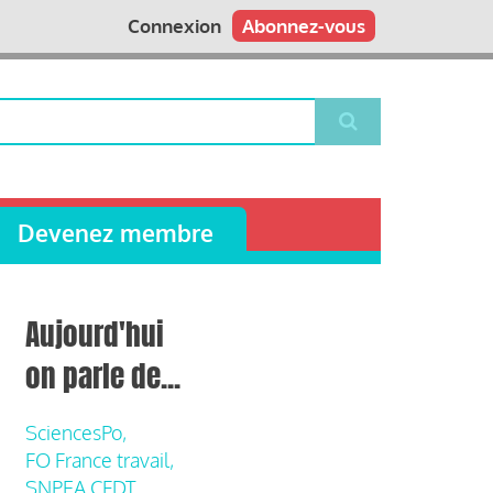
Connexion
Abonnez-vous
Devenez membre
Aujourd'hui
on parle de...
SciencesPo,
FO France travail,
SNPEA CFDT