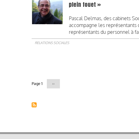
plein fouet »
Pascal Delmas, des cabinets Soc
accompagne les représentants de
représentants du personnel à fair
RELATIONS SOCIALES
Pagination
Page 1
Page
››
suivante