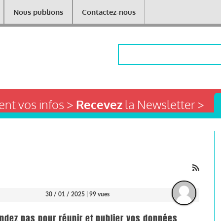
Nous publions
Contactez-nous
Rechercher
nt vos infos >
Recevez
la Newsletter >
30 / 01 / 2025
| 99 vues
endez pas pour réunir et publier vos données