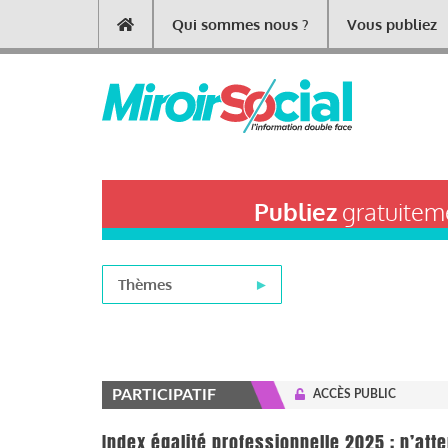
Aller
Qui sommes nous ?
Vous publiez
Main
au
contenu
navigation
principal
Publiez
gratuiteme
Thèmes
PARTICIPATIF
ACCÈS PUBLIC
Index égalité professionnelle 2025 : n’att