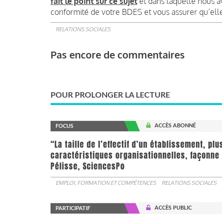
fait le point sur ce sujet
et dans laquelle nous av
conformité de votre BDES et vous assurer qu’ell
RELATIONS SOCIALES
Pas encore de commentaires
POUR PROLONGER LA LECTURE
ACCÈS ABONNÉ
FOCUS
“La taille de l’effectif d’un établissement, pl
caractéristiques organisationnelles, façonne 
Pélisse, SciencesPo
EMPLOI, FORMATION ET COMPÉTENCES
RELATIONS SOCIALES
ACCÈS PUBLIC
PARTICIPATIF