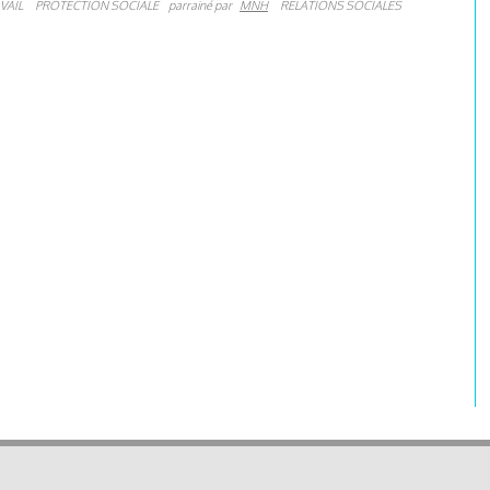
VAIL
PROTECTION SOCIALE
parrainé par
MNH
RELATIONS SOCIALES