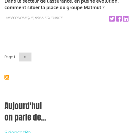
Dans le secteur de l'assurance, en pleine évolution,
comment situer la place du groupe Matmut ?
VIE ÉCONOMIQUE, RSE & SOLIDARITÉ
Pagination
Page 1
Page
››
suivante
Aujourd'hui
on parle de...
SciencesPo,