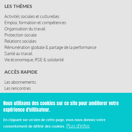
LES THÈMES
Activités sociales et culturelles
Emploi, formation et compétences
Organisation du travail
Protection sociale
Relations sociales
Rémunération globale & partage de la performance
Santé au travail
Vie économique, RSE & solidarité
ACCÈS RAPIDE
Les abonnements
Les rencontres
Les ressources
Nous utilisons des cookies sur ce site pour améliorer votre
expérience d'utilisateur.
© 2019 Miroir Social - Réalisé par
Cafffeine
En cliquant sur un lien de cette page, vous nous donnez votre
Plus d'infos
consentement de définir des cookies.