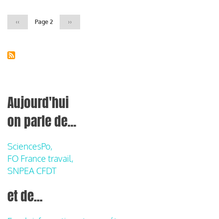
Page
‹‹
Page 2
Page
››
précédente
suivante
Aujourd'hui
on parle de...
SciencesPo,
FO France travail,
SNPEA CFDT
et de...