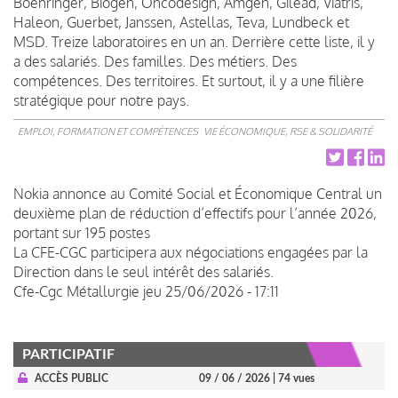
Boehringer, Biogen, Oncodesign, Amgen, Gilead, Viatris,
Haleon, Guerbet, Janssen, Astellas, Teva, Lundbeck et
MSD. Treize laboratoires en un an. Derrière cette liste, il y
a des salariés. Des familles. Des métiers. Des
compétences. Des territoires. Et surtout, il y a une filière
stratégique pour notre pays.
EMPLOI, FORMATION ET COMPÉTENCES
VIE ÉCONOMIQUE, RSE & SOLIDARITÉ
Nokia annonce au Comité Social et Économique Central un
deuxième plan de réduction d’effectifs pour l’année 2026,
portant sur 195 postes
La CFE-CGC participera aux négociations engagées par la
Direction dans le seul intérêt des salariés.
Cfe-Cgc Métallurgie
jeu 25/06/2026 - 17:11
PARTICIPATIF
ACCÈS PUBLIC
09 / 06 / 2026
| 74 vues