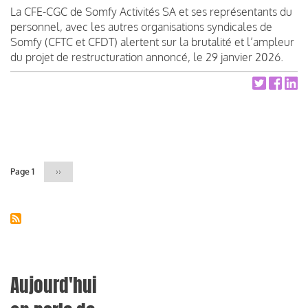
La CFE-CGC de Somfy Activités SA et ses représentants du
personnel, avec les autres organisations syndicales de
Somfy (CFTC et CFDT) alertent sur la brutalité et l’ampleur
du projet de restructuration annoncé, le 29 janvier 2026.
Pagination
Page 1
Page
››
suivante
Aujourd'hui