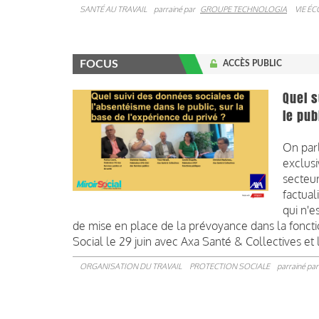
SANTÉ AU TRAVAIL
parrainé par
GROUPE TECHNOLOGIA
VIE É
FOCUS
ACCÈS PUBLIC
Quel 
le pub
On par
exclusi
secteur
factua
qui n'e
de mise en place de la prévoyance dans la foncti
Social le 29 juin avec Axa Santé & Collectives et
ORGANISATION DU TRAVAIL
PROTECTION SOCIALE
parrainé pa