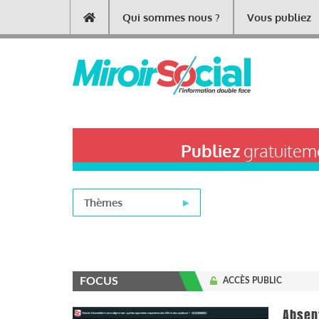
Aller
Qui sommes nous ?
Vous publiez
Main
au
contenu
navigation
principal
Publiez
gratuiteme
Thèmes
FOCUS
ACCÈS PUBLIC
Absen