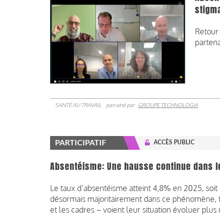
stigm
Retour 
partena
SANTÉ AU TRAVAIL
parrainé par
GROUPE TECHNOLOGIA
PARTICIPATIF
ACCÈS PUBLIC
Absentéisme: Une hausse continue dans l
Le taux d’absentéisme atteint 4,8% en 2025, soit
désormais majoritairement dans ce phénomène, t
et les cadres – voient leur situation évoluer pl