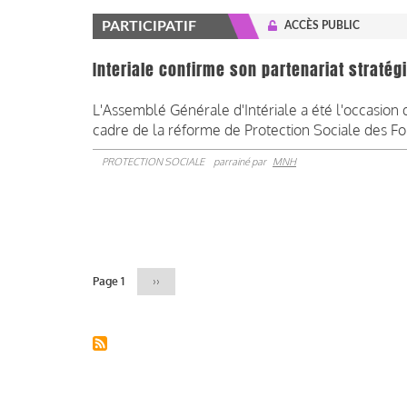
PARTICIPATIF
ACCÈS PUBLIC
Interiale confirme son partenariat straté
L'Assemblé Générale d'Intériale a été l'occasion 
cadre de la réforme de Protection Sociale des Fon
PROTECTION SOCIALE
parrainé par
MNH
Pagination
Page 1
Page
››
suivante