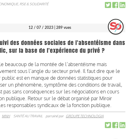
CONOMIQUE, RSE & SOLIDARITÉ
12 / 07 / 2023
| 289 vues
suivi des données sociales de l'absentéisme dans
lic, sur la base de l'expérience du privé ?
le beaucoup de la montée de l’absentéisme mais
vement sous l’angle du secteur privé. Il faut dire que le
 public est en manque de données statistiques pour
liser un phénomène, symptôme des conditions de travail,
st pas sans conséquences sur les négociations en cours
on publique. Retour sur le débat organisé par Miroir
 les responsables syndicaux de la fonction publique.
r
MNH
SANTÉ AU TRAVAIL
parrainé par
GROUPE TECHNOLOGIA