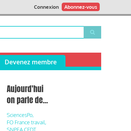
Connexion
Abonnez-vous
Devenez membre
Aujourd'hui
on parle de...
SciencesPo,
FO France travail,
SNPEA CFDT