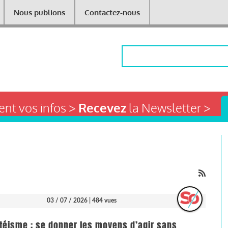
Nous publions
Contactez-nous
Rechercher
nt vos infos >
Recevez
la Newsletter >
03 / 07 / 2026
| 484 vues
téisme : se donner les moyens d’agir sans