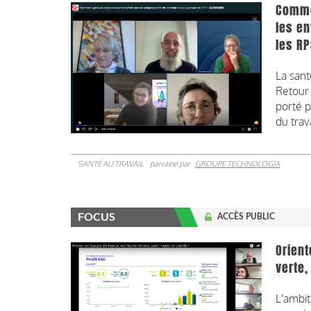
Comme
les en
les RP
La san
Retour 
porté p
du trav
SANTÉ AU TRAVAIL
parrainé par
GROUPE TECHNOLOGIA
FOCUS
ACCÈS PUBLIC
Orient
verte,
L'ambit