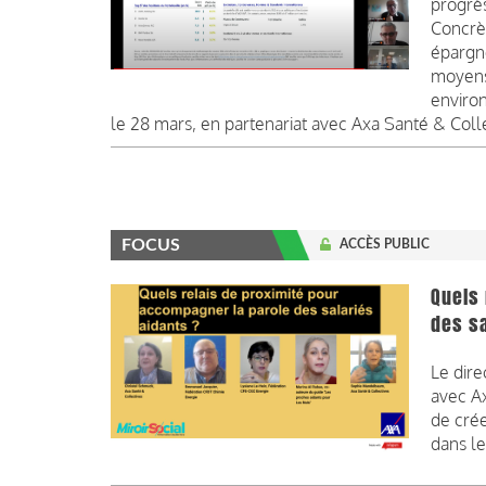
progrès
Concrè
épargn
moyens
environ
le 28 mars, en partenariat avec Axa Santé & Coll
FOCUS
ACCÈS PUBLIC
Quels 
des sa
Le dire
avec Ax
de crée
dans le