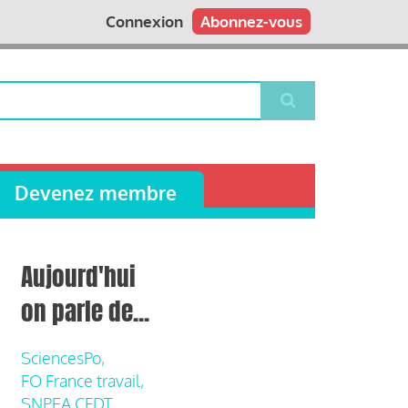
Connexion
Abonnez-vous
Devenez membre
Aujourd'hui
on parle de...
SciencesPo,
FO France travail,
SNPEA CFDT