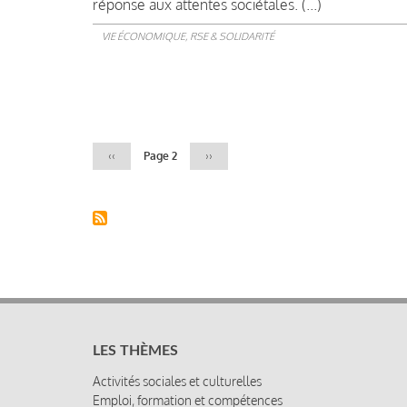
réponse aux attentes sociétales. (...)
VIE ÉCONOMIQUE, RSE & SOLIDARITÉ
Pagination
Page
‹‹
Page 2
Page
››
précédente
suivante
LES THÈMES
Activités sociales et culturelles
Emploi, formation et compétences