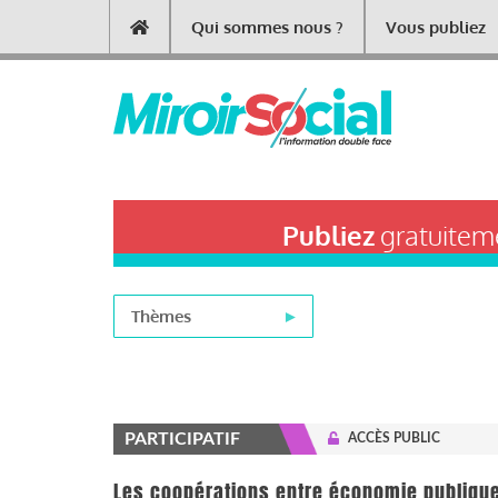
Aller
Qui sommes nous ?
Vous publiez
Main
au
contenu
navigation
principal
Publiez
gratuiteme
Thèmes
PARTICIPATIF
ACCÈS PUBLIC
Les coopérations entre économie publique 