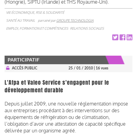
(Hongrie), SIPTU (Irlande) et THS Royaume-Uni).
VIE ÉCONOMIQUE, RSE & SOLIDARITÉ
SANTÉ AU TRAVAIL
parrainé par
GROUPE TECHNOLOGIA
EMPLOI, FORMATION ET COMPÉTENCES
RELATIONS SOCIALES
PARTICIPATIF
ACCÈS PUBLIC
25 / 01 / 2010
| 16 vues
L'Afpa et Valeo Service s'engagent pour le
développement durable
Depuis juillet 2009, une nouvelle réglementation impose
aux entreprises procédant à des interventions sur des
équipements de réfrigération ou de climatisation,
l’obligation d’avoir une attestation de capacité spécifique
délivrée par un organisme agréé.