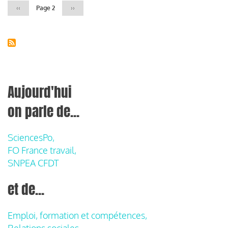
Page
‹‹
Page 2
Page
››
précédente
suivante
Aujourd'hui
on parle de...
SciencesPo,
FO France travail,
SNPEA CFDT
et de...
Emploi, formation et compétences,
Relations sociales,