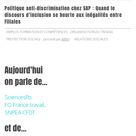
Politique anti-discrimination chez SAP : Quand le
discours d’inclusion se heurte aux inégalités entre
Filiales
EMPLOI, FORMATION ET COMPÉTENCES
ORGANISATION DU TRAVAIL
PROTECTION SOCIALE
parrainé par
MNH
RELATIONS SOCIALES
Aujourd'hui
on parle de...
SciencesPo,
FO France travail,
SNPEA CFDT
et de...