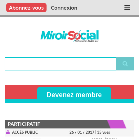
Aller
Qui sommes nous ?
Vous publiez
Nous publions
Contactez-nous
Abonnez-vous
Connexion
Main
au
contenu
navigation
principal
Rechercher
Devenez membre
PARTICIPATIF
ACCÈS PUBLIC
26 / 01 / 2017
| 35 vues
Andree Thomas /