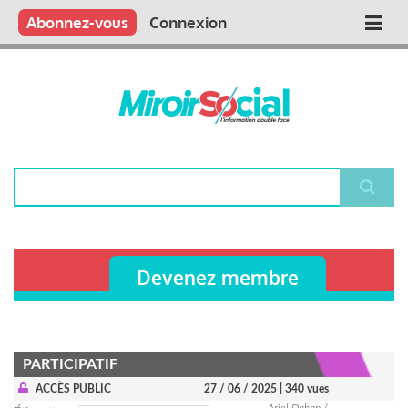
Aller
Qui sommes nous ?
Vous publiez
Nous publions
Contactez-nous
Abonnez-vous
Connexion
Main
au
contenu
navigation
principal
Rechercher
Devenez membre
PARTICIPATIF
ACCÈS PUBLIC
27 / 06 / 2025
| 340 vues
Ariel Dahan /