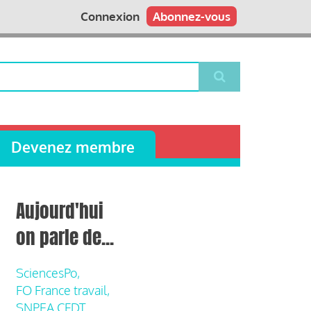
Connexion
Abonnez-vous
Devenez membre
Aujourd'hui
on parle de...
SciencesPo,
FO France travail,
SNPEA CFDT