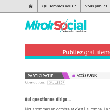
Aller
Qui sommes nous ?
Vous publiez
Main
au
contenu
navigation
principal
Publiez
gratuiteme
PARTICIPATIF
ACCÈS PUBLIC
Organisations
GALILLÉE.SP
Qui questionne dirige...
Nous sommes en octobre et c’est l’automne. La 