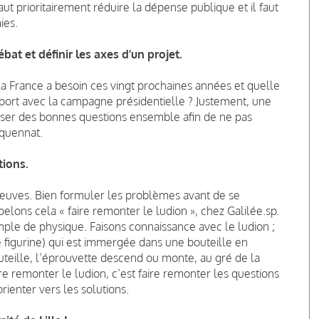
ut prioritairement réduire la dépense publique et il faut
ies.
débat et définir les axes d’un projet.
la France a besoin ces vingt prochaines années et quelle
pport avec la campagne présidentielle ? Justement, une
ser des bonnes questions ensemble afin de ne pas
nquennat.
tions.
preuves. Bien formuler les problèmes avant de se
elons cela « faire remonter le ludion », chez Galilée.sp.
ple de physique. Faisons connaissance avec le ludion ;
e figurine) qui est immergée dans une bouteille en
outeille, l’éprouvette descend ou monte, au gré de la
ire remonter le ludion, c’est faire remonter les questions
’orienter vers les solutions.