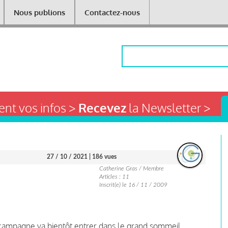
Nous publions
Contactez-nous
Rechercher
nt vos infos >
Recevez
la Newsletter >
27 / 10 / 2021
| 186 vues
Catherine Gras / Membre
Articles : 11
Inscrit(e) le 16 / 11 / 2009
campagne va bientôt entrer dans le grand sommeil