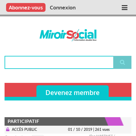
Aller
Qui sommes nous ?
Vous publiez
Nous publions
Contactez-nous
Abonnez-vous
Connexion
Main
au
contenu
navigation
principal
Rechercher
Devenez membre
PARTICIPATIF
ACCÈS PUBLIC
01 / 10 / 2019
| 261 vues
Elsa MARTINEZ /