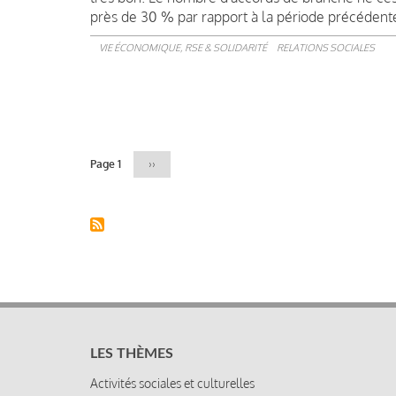
près de 30 % par rapport à la période précédent
VIE ÉCONOMIQUE, RSE & SOLIDARITÉ
RELATIONS SOCIALES
Pagination
Page 1
Page
››
suivante
LES THÈMES
Activités sociales et culturelles