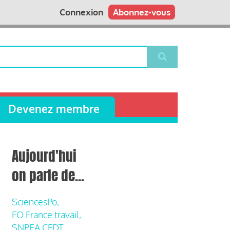
Connexion
Abonnez-vous
Devenez membre
Aujourd'hui
on parle de...
SciencesPo,
FO France travail,
SNPEA CFDT