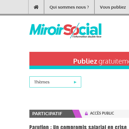
Aller
Qui sommes nous ?
Vous publiez
Main
au
contenu
navigation
principal
Publiez
gratuiteme
Thèmes
PARTICIPATIF
ACCÈS PUBLIC
Parution : Un compromis salarial en crise.