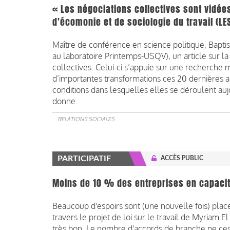
« Les négociations collectives sont vidées
d'écomonie et de sociologie du travail (LE
Maître de conférence en science politique, Bapti
au laboratoire Printemps-USQV), un article sur la
collectives. Celui-ci s’appuie sur une recherche
d’importantes transformations ces 20 dernières an
conditions dans lesquelles elles se déroulent a
donne.
RELATIONS SOCIALES
PARTICIPATIF
ACCÈS PUBLIC
Moins de 10 % des entreprises en capacit
Beaucoup d'espoirs sont (une nouvelle fois) placé
travers le projet de loi sur le travail de Myriam E
très bon. Le nombre d'accords de branche ne cesse