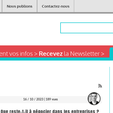
Nous publions
Contactez-nous
Rechercher
nt vos infos >
Recevez
la Newsletter >
16 / 10 / 2023
| 189 vues
 Que reste-t-il à négocier dans les entreprises ?