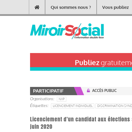
Aller
Qui sommes nous ?
Vous publiez
Main
au
contenu
navigation
principal
Publiez
gratuiteme
PARTICIPATIF
ACCÈS PUBLIC
Organisations
NXP
Étiquettes
LICENCIEMENT INDIVIDUEL
DISCRIMINATION SYND
Licenciement d'un candidat aux élections 
juin 2020