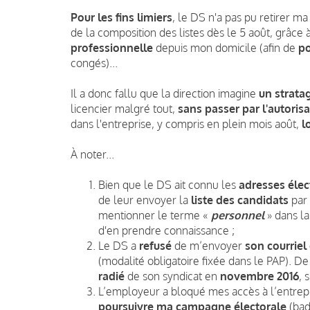
Pour les fins limiers
, le DS n'a pas pu retirer ma
de la composition des listes dès le 5 août, grâce 
professionnelle
depuis mon domicile (afin de
po
congés)...
Il a donc fallu que la direction imagine
un strata
licencier malgré tout,
sans
passer par l'autoris
dans l'entreprise, y compris en plein mois août,
l
À noter...
Bien que le DS ait connu les
adresses élec
de leur envoyer la
liste des candidats
par
mentionner le terme «
personnel
» dans la
d'en prendre connaissance ;
Le DS a
refusé
de m’envoyer
son courrie
(modalité obligatoire fixée dans le PAP). De
radié
de son syndicat en
novembre 2016
, 
L’employeur a bloqué mes accès à l’entrep
poursuivre ma campagne électorale
(bad