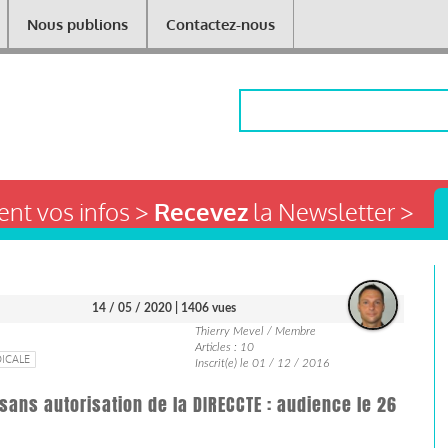
Nous publions
Contactez-nous
Rechercher
nt vos infos >
Recevez
la Newsletter >
14 / 05 / 2020
| 1406 vues
Thierry Mevel / Membre
Articles : 10
ICALE
Inscrit(e) le 01 / 12 / 2016
sans autorisation de la DIRECCTE : audience le 26