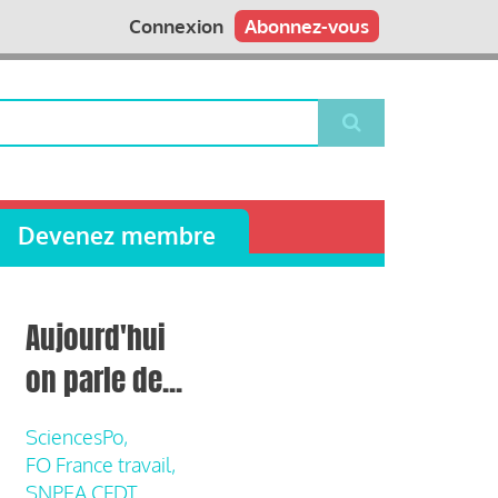
Connexion
Abonnez-vous
Devenez membre
Aujourd'hui
on parle de...
SciencesPo,
FO France travail,
SNPEA CFDT