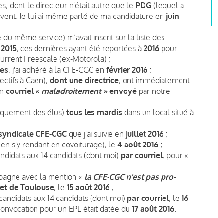
s, dont le directeur n'était autre que le
PDG
(lequel a
vent. Je lui ai même parlé de ma candidature en
juin
du même service) m’avait inscrit sur la liste des
 2015
, ces dernières ayant été reportées à
2016
pour
urrent Freescale (ex-Motorola) ;
les
, j'ai adhéré à la CFE-CGC en
février 2016
;
ectifs à Caen),
dont une directrice
, ont immédiatement
un
courriel «
maladroitement
» envoyé
par notre
uniquement des élus)
tous les mardis
dans un local situé à
syndicale CFE-CGC
que j'ai suivie en
juillet 2016
;
(en s'y rendant en covoiturage), le
4 août 2016
;
andidats aux 14 candidats (dont moi)
par courriel
, pour «
agne avec la mention «
la CFE-CGC n'est pas pro-
et de Toulouse
, le
15 août 2016
;
candidats aux 14 candidats (dont moi)
par courriel
, le
16
convocation pour un EPL était datée du
17 août 2016
.