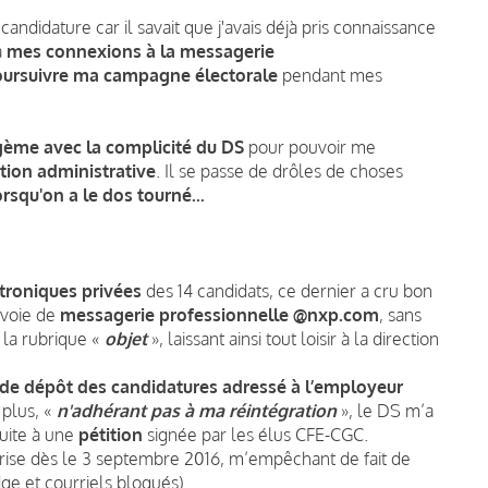
 candidature car il savait que j'avais déjà pris connaissance
à
mes connexions à la messagerie
ursuivre ma campagne électorale
pendant mes
gème avec la complicité du DS
pour pouvoir me
ation administrative
. Il se passe de drôles de choses
orsqu'on a le dos tourné...
troniques privées
des 14 candidats, ce dernier a cru bon
 voie de
messagerie professionnelle @nxp.com
, sans
 la rubrique «
objet
», laissant ainsi tout loisir à la direction
l de dépôt des candidatures
adressé à l’employeur
 plus, «
n'adhérant pas à ma réintégration
», le DS m’a
suite à une
pétition
signée par les élus CFE-CGC.
rise dès le 3 septembre 2016, m’empêchant de fait de
ge et courriels bloqués).