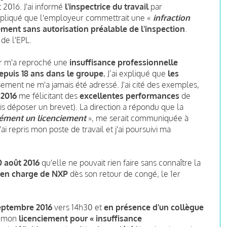
2016. J'ai informé
l'inspectrice du travail
par
expliqué que l'employeur commettrait une «
infraction
ement sans autorisation préalable de l'inspection
.
de l'EPL.
ur m'a reproché une
insuffisance professionnelle
epuis 18 ans dans le groupe.
J’ai expliqué que
les
ement ne m'a jamais été adressé. J'ai cité des exemples,
t 2016
me félicitant des
excellentes performances
de
is déposer un brevet). La direction a répondu que la
cément un licenciement
», me serait communiquée à
j'ai repris mon poste de travail et j'ai poursuivi ma
0 août 2016
qu'elle ne pouvait rien faire sans connaître la
r en charge de NXP
dès son retour de congé, le 1er
eptembre 2016
vers 14h30 et
en présence d'un collègue
é mon
licenciement pour « insuffisance