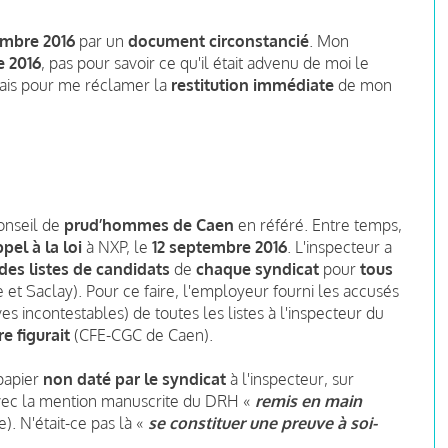
embre 2016
par un
document circonstancié
. Mon
e 2016
, pas pour savoir ce qu'il était advenu de moi le
mais pour me réclamer la
restitution immédiate
de mon
Conseil de
prud’hommes de Caen
en référé. Entre temps,
pel à la loi
à NXP, le
12 septembre 2016
. L'inspecteur a
des listes de candidats
de
chaque syndicat
pour
tous
et Saclay). Pour ce faire, l'employeur fourni les accusés
s incontestables) de toutes les listes à l'inspecteur du
e figurait
(CFE-CGC de Caen).
papier
non daté par le syndicat
à l'inspecteur, sur
, avec la mention manuscrite du DRH «
remis en main
). N'était-ce pas là «
se constituer une preuve à soi-