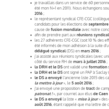
je travaillais dans un service de 60 personne
été mon N+1 en 2011). Nous échangions sou
2016
;
le représentant syndical CFE-CGC (collègue 
candidats pour les élections de
septembre
cause de
fusion mondiale
avec notre conc
afin de prendre part aux
réunions syndica
les 27 adhérents CFE-CGC (soit 10 % des eff
été informés de mon adhésion à la suite d'
délégué syndical
(DS) en
mars 2016
;
j’ai assisté aux réunions syndicales (avec 
côté du service RH de
mars à juillet 2016
;
la DRH et le DS
ont validé une
formation 
la DRH et le DS
ont signé un PAP à Saclay 
le DS a envoyé
l'ancienne liste 2015 des c
la mettre à jour
», le
5 août 2016
;
j'ai envoyé une proposition de
tract
de camp
patronat !
», par courriel aux élus
de Caen 
le DS a envoyé
la liste «
mise à jour
» des 
août 2016
, étant rappelé que ma lettre de 