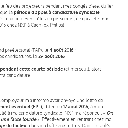
s le feu des projecteurs pendant mes congés d’été, du 1er
s que la
période d'appel à candidature syndicale
ésireux de devenir élus du personnel, ce qui a été mon
016 chez NXP à Caen (ex-Philips).
rd préélectoral (PAP), le
4 août 2016 ;
des candidatures, le
29 août 2016
.
pendant cette courte période
(et moi seul), alors
ma candidature...
, l'employeur m'a informé avoir envoyé une lettre de
ement éventuel (EPL)
, datée du
17 août 2016
, à mon
it lié à ma candidature syndicale. NXP m'a répondu : «
On
s une faute lourde
». Effectivement en rentrant chez moi
ge du facteur
dans ma boîte aux lettres. Dans la foulée,