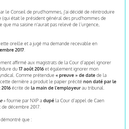
ar le Conseil de prud'hommes, j'ai décidé de réintroduire
ge (qui était le président général des prud'hommes de
que ma saisine n'aurait pas relevé de l’urgence,
cette oreille et a jugé ma demande recevable en
embre 2017
.
ment affirmé aux magistrats de la Cour d’appel ignorer
édure du
17 août 2016
et également ignorer mon
 syndical. Comme prétendue
« preuve » de date
de la
cette dernière a produit le papier précité
non daté
par le
 2016
écrite de
la main de l'employeur
au tribunal.
e
» fournie par NXP a
dupé
la Cour d’appel de Caen
êt de décembre 2017.
 démontré que :