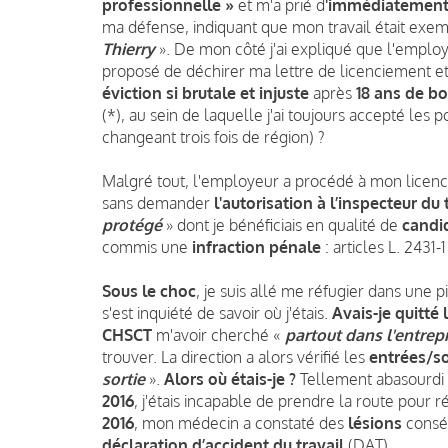
professionnelle »
et m'a prié d
'immédiatement 
ma défense, indiquant que mon travail était exemp
Thierry
». De mon côté j'ai expliqué que l'employe
proposé de déchirer ma lettre de licenciement e
éviction si brutale et injuste
après
18 ans de bo
(*), au sein de laquelle j'ai toujours accepté les 
changeant trois fois de région) ?
Malgré tout, l'employeur a procédé à mon licenci
sans demander
l'autorisation à l’inspecteur du 
protégé
» dont je bénéficiais en qualité de
candi
commis une
infraction pénale
: articles L. 2431-
Sous le choc
, je suis allé me réfugier dans une 
s'est inquiété de savoir où j'étais.
Avais-je quitté 
CHSCT
m'avoir cherché «
partout dans l'entrep
trouver. La direction a alors vérifié les
entrées/so
sortie
».
Alors où étais-je ?
Tellement abasourdi
2016
, j'étais incapable de prendre la route pour
2016
, mon médecin a constaté des
lésions
conséc
déclaration d’accident du travail
(DAT).