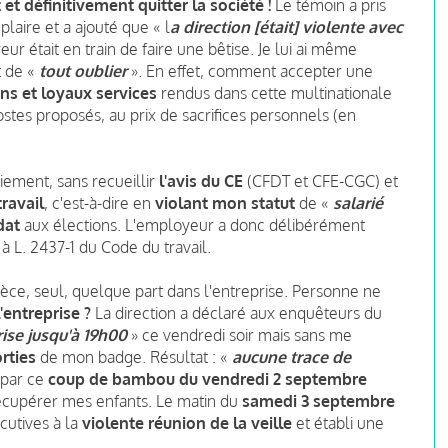
et définitivement
quitter la société !
Le témoin a pris
laire et a ajouté que « l
a direction [était] violente avec
ur était en train de faire une bêtise. Je lui ai même
t de «
tout oublier
». En effet, comment accepter une
ns et loyaux services
rendus dans cette multinationale
postes proposés, au prix de sacrifices personnels (en
ement, sans recueillir
l'avis du CE
(CFDT et CFE-CGC) et
travail
, c'est-à-dire en
violant mon statut
de «
salarié
dat
aux élections. L'employeur a donc délibérément
1 à L. 2437-1 du Code du travail.
pièce, seul, quelque part dans l'entreprise. Personne ne
l'entreprise ?
La direction a déclaré aux enquêteurs du
rise jusqu'à 19h00
» ce vendredi soir mais sans me
rties
de mon badge. Résultat : «
aucune trace de
 par ce
coup de bambou du vendredi 2 septembre
 récupérer mes enfants. Le matin du
samedi 3 septembre
utives à la
violente réunion de la veille
et établi une