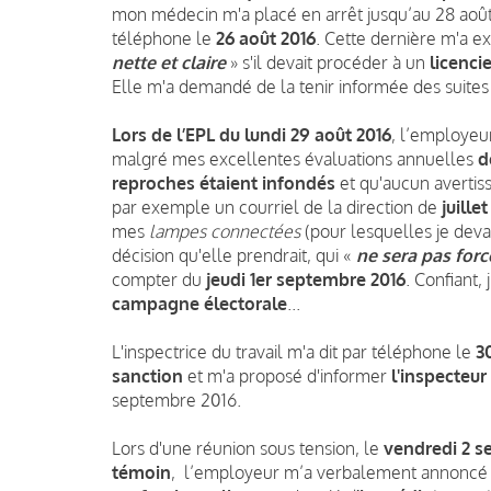
mon médecin m'a placé en arrêt jusqu’au 28 août 
téléphone le
26 août 2016
. Cette dernière m'a 
nette et claire
» s'il devait procéder à un
licenci
Elle m'a demandé de la tenir informée des suites 
Lors de l’EPL du lundi 29 août 2016
, l’employe
malgré mes excellentes évaluations annuelles
d
reproches étaient infondés
et qu'aucun avertiss
par exemple un courriel de la direction de
juille
mes
lampes connectées
(pour lesquelles je deva
décision qu'elle prendrait, qui «
ne sera pas for
compter du
jeudi 1er septembre 2016
. Confiant, 
campagne électorale
...
L'inspectrice du travail m'a dit par téléphone le
3
sanction
et m'a proposé d'informer
l'inspecteu
septembre 2016.
Lors d'une réunion sous tension, le
vendredi 2 s
témoin
, l’employeur m’a verbalement annonc