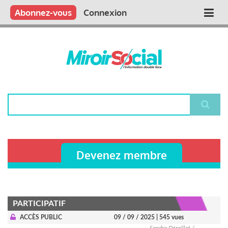
Aller
Qui sommes nous ?
Vous publiez
Nous publions
Contactez-nous
Abonnez-vous
Connexion
Main
au
contenu
navigation
principal
Rechercher
Devenez membre
PARTICIPATIF
ACCÈS PUBLIC
09 / 09 / 2025
| 545 vues
Sandra Déraillot /