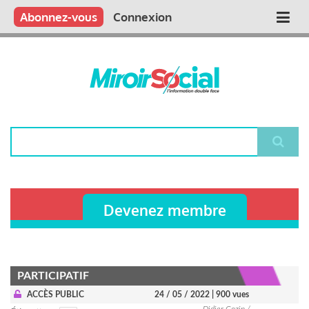
Aller
Qui sommes nous ?
Vous publiez
Nous publions
Contactez-nous
Abonnez-vous
Connexion
Main
au
contenu
navigation
principal
Rechercher
Devenez membre
PARTICIPATIF
ACCÈS PUBLIC
24 / 05 / 2022
| 900 vues
Didier Cozin /