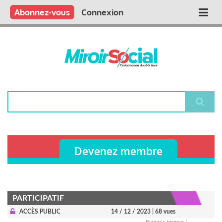
Aller
Qui sommes nous ?
Vous publiez
Nous publions
Contactez-nous
Abonnez-vous
Connexion
Main
au
contenu
navigation
principal
Rechercher
Devenez membre
PARTICIPATIF
ACCÈS PUBLIC
14 / 12 / 2023
| 68 vues
Frédéric Homez /