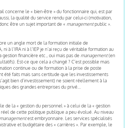
vail concerne le « bien-être » du fonctionnaire qui, est par
ussi, la qualité du service rendu par celui-ci (motivation,
onc être un sujet important de «
management
public ».
re un angle mort de la formation initiale de
i à l’IRA ni à l’IEP je n’ai reçu de véritable formation au
a gestion financière etc., oui mais pas de
management
(en
ltatifs). Est-ce que cela a changé ? C’est possible mais
ation continue ou de formation à la prise de poste
t été faits mais sans certitude que les investissements
s’agit bien d’investissement) ne soient réellement à la
iques des grandes entreprises du privé…
le de la « gestion du personnel » à celui de la « gestion
réel de cette politique publique a peu évolué. Au niveau
management
est embryonnaire. Les services spécialisés
strative et budgétaire des « carrières ». Par exemple, le