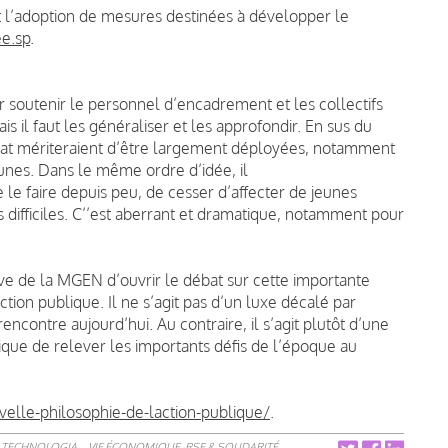
 l’adoption de mesures destinées à développer le
ée.sp
.
ur soutenir le personnel d’encadrement et les collectifs
s il faut les généraliser et les approfondir. En sus du
orat mériteraient d’être largement déployées, notamment
jeunes. Dans le même ordre d’idée, il
e faire depuis peu, de cesser d’affecter de jeunes
 difficiles. C’’est aberrant et dramatique, notamment pour
tive de la MGEN d’ouvrir le débat sur cette importante
nction publique. Il ne s’agit pas d’un luxe décalé par
rencontre aujourd’hui. Au contraire, il s’agit plutôt d’une
ique de relever les importants défis de l’époque au
lle-philosophie-de-laction-publique/
.
 TECHNOLOGIA
VIE ÉCONOMIQUE, RSE & SOLIDARITÉ