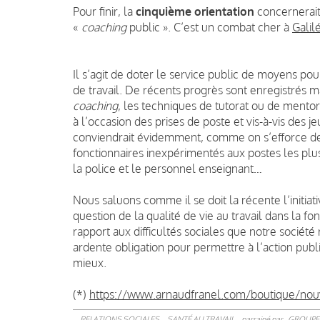
Pour finir, la
cinquième orientation
concernerait
«
coaching
public ». C’est un combat cher à
Galil
Il s’agit de doter le service public de moyens po
de travail. De récents progrès sont enregistrés mai
coaching
, les techniques de tutorat ou de ment
à l’occasion des prises de poste et vis-à-vis des 
conviendrait évidemment, comme on s’efforce de l
fonctionnaires inexpérimentés aux postes les plus
la police et le personnel enseignant…
Nous saluons comme il se doit la récente l’initia
question de la qualité de vie au travail dans la fo
rapport aux difficultés sociales que notre société 
ardente obligation pour permettre à l’action publ
mieux.
(*)
https://www.arnaudfranel.com/boutique/nouve
RELATIONS SOCIALES
SANTÉ AU TRAVAIL
parrainé par
GROUPE