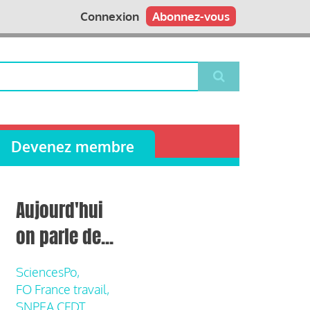
Connexion
Abonnez-vous
Devenez membre
Aujourd'hui
on parle de...
SciencesPo,
FO France travail,
SNPEA CFDT