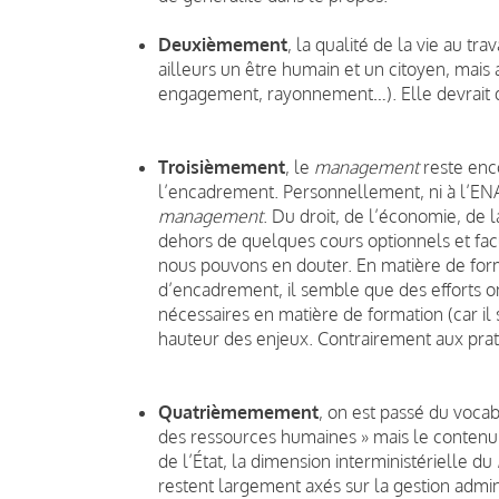
Deuxièmement
, la qualité de la vie au tra
ailleurs un être humain et un citoyen, mais a
engagement, rayonnement…). Elle devrait d
Troisièmement
, le
management
reste enco
l’encadrement. Personnellement, ni à l’ENA, n
management
. Du droit, de l’économie, de l
dehors de quelques cours optionnels et facu
nous pouvons en douter. En matière de form
d’encadrement, il semble que des efforts on
nécessaires en matière de formation (car il 
hauteur des enjeux. Contrairement aux prat
Quatrièmemement
, on est passé du vocab
des ressources humaines » mais le contenu 
de l’État, la dimension interministérielle du
restent largement axés sur la gestion admini