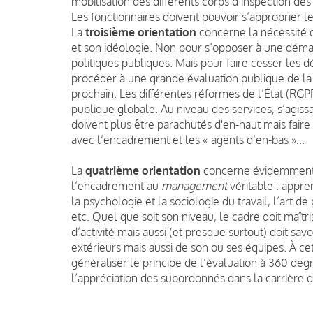
mobilisation des différents corps d’inspection des 
Les fonctionnaires doivent pouvoir s’approprier l
La
troisième orientation
concerne la nécessité 
et son idéologie. Non pour s’opposer à une démarc
politiques publiques. Mais pour faire cesser les
procéder à une grande évaluation publique de la 
prochain. Les différentes réformes de l’État (RGP
publique globale. Au niveau des services, s’agiss
doivent plus être parachutés d'en-haut mais faire
avec l’encadrement et les « agents d’en-bas »…
La
quatrième orientation
concerne évidemment la
l’encadrement au
management
véritable : appren
la psychologie et la sociologie du travail, l’art d
etc. Quel que soit son niveau, le cadre doit maît
d’activité mais aussi (et presque surtout) doit sa
extérieurs mais aussi de son ou ses équipes. À c
généraliser le principe de l’évaluation à 360 deg
l’appréciation des subordonnés dans la carrière