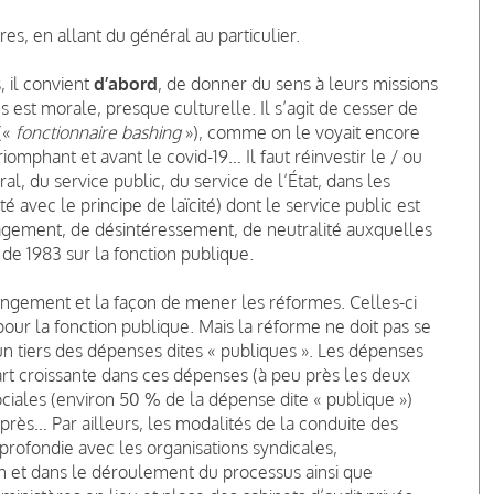
es, en allant du général au particulier.
, il convient
d’abord
, de donner du sens à leurs missions
s est morale, presque culturelle. Il s’agit de cesser de
 («
fonctionnaire bashing
»), comme on le voyait encore
omphant et avant le covid-19… Il faut réinvestir le / ou
l, du service public, du service de l’État, dans les
té avec le principe de laïcité) dont le service public est
ngagement, de désintéressement, de neutralité auxquelles
 de 1983 sur la fonction publique.
angement et la façon de mener les réformes. Celles-ci
our la fonction publique. Mais la réforme ne doit pas se
un tiers des dépenses dites « publiques ». Les dépenses
part croissante dans ces dépenses (à peu près les deux
sociales (environ 50 % de la dépense dite « publique »)
rès… Par ailleurs, les modalités de la conduite des
profondie avec les organisations syndicales,
n et dans le déroulement du processus ainsi que