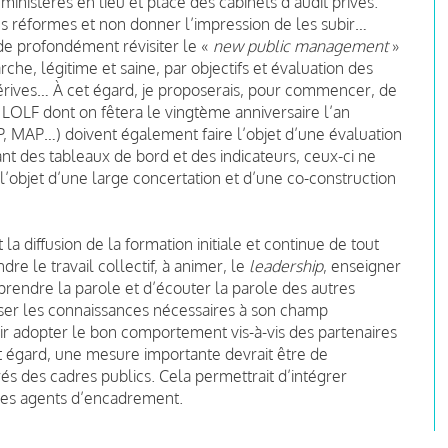
ministères en lieu et place des cabinets d’audit privés.
es réformes et non donner l’impression de les subir…
de profondément révisiter le «
new public management
»
he, légitime et saine, par objectifs et évaluation des
 dérives… À cet égard, je proposerais, pour commencer, de
LOLF dont on fêtera le vingtème anniversaire l’an
P, MAP…) doivent également faire l’objet d’une évaluation
ant des tableaux de bord et des indicateurs, ceux-ci ne
 l’objet d’une large concertation et d’une co-construction
 diffusion de la formation initiale et continue de tout
dre le travail collectif, à animer, le
leadership
, enseigner
e prendre la parole et d’écouter la parole des autres
riser les connaissances nécessaires à son champ
voir adopter le bon comportement vis-à-vis des partenaires
et égard, une mesure importante devrait être de
rés des cadres publics. Cela permettrait d’intégrer
 des agents d’encadrement.