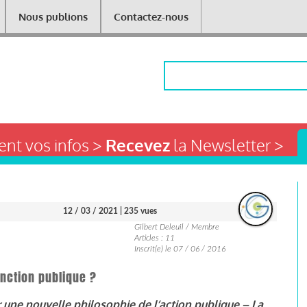
Nous publions
Contactez-nous
Rechercher
nt vos infos >
Recevez
la Newsletter >
12 / 03 / 2021
| 235 vues
Gilbert Deleuil / Membre
Articles : 11
Inscrit(e) le 07 / 06 / 2016
onction publique ?
 une nouvelle philosophie de l’action publique – La