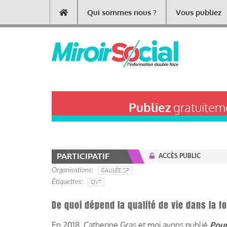
Aller
Qui sommes nous ?
Vous publiez
Main
au
contenu
navigation
principal
Publiez
gratuiteme
PARTICIPATIF
ACCÈS PUBLIC
Organisations
GALILÉE.SP
Étiquettes
QVT
De quoi dépend la qualité de vie dans la f
En 2018, Catherine Gras et moi avons publié
Pour