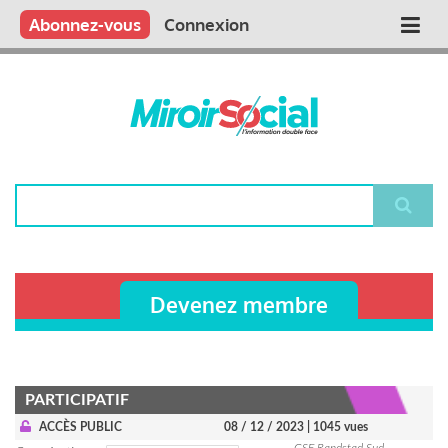
Aller
Qui sommes nous ?
Vous publiez
Nous publions
Contactez-nous
Abonnez-vous
Connexion
Main
au
contenu
navigation
principal
Rechercher
Devenez membre
PARTICIPATIF
ACCÈS PUBLIC
08 / 12 / 2023
| 1045 vues
CSE Randstad Sud