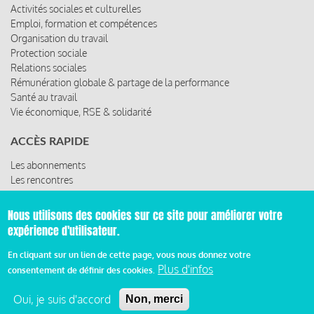
LES THÈMES
Activités sociales et culturelles
Emploi, formation et compétences
Organisation du travail
Protection sociale
Relations sociales
Rémunération globale & partage de la performance
Santé au travail
Vie économique, RSE & solidarité
ACCÈS RAPIDE
Nous utilisons des cookies sur ce site pour améliorer votre
Les abonnements
expérience d'utilisateur.
Les rencontres
Les ressources
En cliquant sur un lien de cette page, vous nous donnez votre
Plus d'infos
consentement de définir des cookies.
Oui, je suis d'accord
Non, merci
© 2019 Miroir Social - Réalisé par
Cafffeine