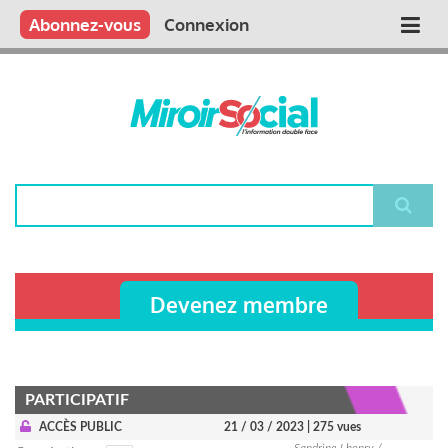
Aller
Qui sommes nous ?
Vous publiez
Nous publions
Contactez-nous
Abonnez-vous
Connexion
Main
au
contenu
navigation
principal
Rechercher
Devenez membre
PARTICIPATIF
ACCÈS PUBLIC
21 / 03 / 2023
| 275 vues
Sandrine Lhenry /