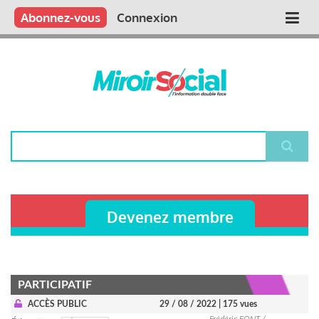
Aller
Qui sommes nous ?
Vous publiez
Nous publions
Contactez-nous
Abonnez-vous
Connexion
Main
au
contenu
navigation
principal
Rechercher
Devenez membre
PARTICIPATIF
ACCÈS PUBLIC
29 / 08 / 2022
| 175 vues
Frédéric FONT /