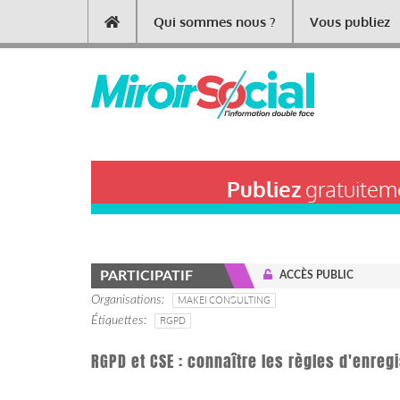
Aller
Qui sommes nous ?
Vous publiez
Main
au
contenu
navigation
principal
Publiez
gratuiteme
PARTICIPATIF
ACCÈS PUBLIC
Organisations
MAKEI CONSULTING
Étiquettes
RGPD
RGPD et CSE : connaître les règles d'enregi