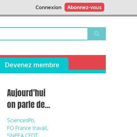
Connexion
Abonnez-vous
Devenez membre
Aujourd'hui
on parle de...
SciencesPo,
FO France travail,
SNPEA CFDT