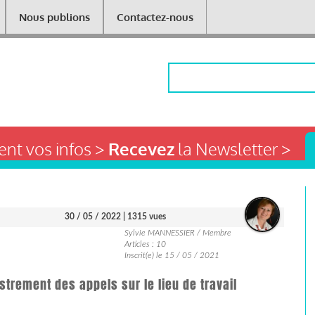
Nous publions
Contactez-nous
Rechercher
nt vos infos >
Recevez
la Newsletter >
30 / 05 / 2022
| 1315 vues
Sylvie MANNESSIER / Membre
Articles : 10
Inscrit(e) le 15 / 05 / 2021
strement des appels sur le lieu de travail