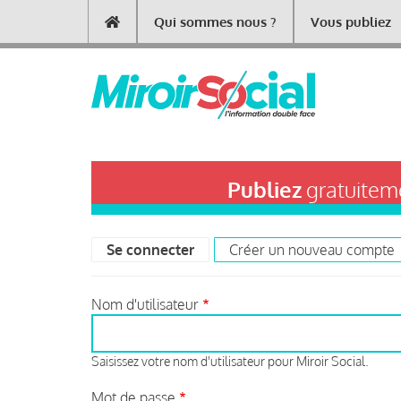
Aller
Qui sommes nous ?
Vous publiez
Main
au
contenu
navigation
principal
Publiez
gratuiteme
Se connecter
(onglet actif)
Créer un nouveau compte
Primary
tabs
Nom d'utilisateur
Saisissez votre nom d'utilisateur pour Miroir Social.
Mot de passe