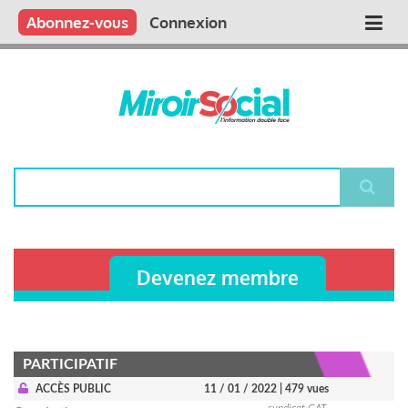
Aller
Qui sommes nous ?
Vous publiez
Nous publions
Contactez-nous
Abonnez-vous
Connexion
Main
au
contenu
navigation
principal
Rechercher
Devenez membre
PARTICIPATIF
ACCÈS PUBLIC
11 / 01 / 2022
| 479 vues
syndicat CAT-