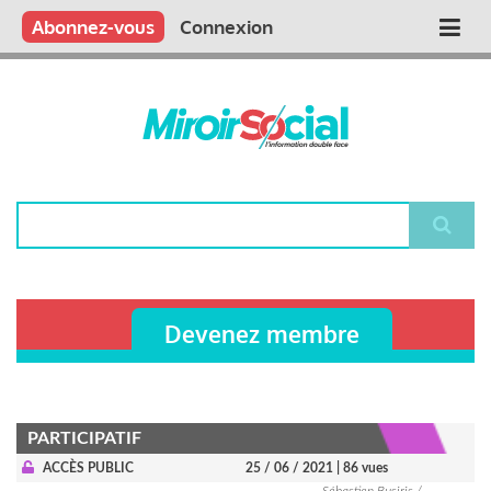
Aller
Qui sommes nous ?
Vous publiez
Nous publions
Contactez-nous
Abonnez-vous
Connexion
Main
au
contenu
navigation
principal
Rechercher
Devenez membre
PARTICIPATIF
ACCÈS PUBLIC
25 / 06 / 2021
| 86 vues
Sébastien Busiris /