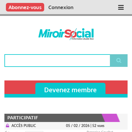
Aller
Qui sommes nous ?
Vous publiez
Nous publions
Contactez-nous
Abonnez-vous
Connexion
Main
au
contenu
navigation
principal
Rechercher
Devenez membre
PARTICIPATIF
ACCÈS PUBLIC
05 / 02 / 2026
| 52 vues
Françoise Gauchet