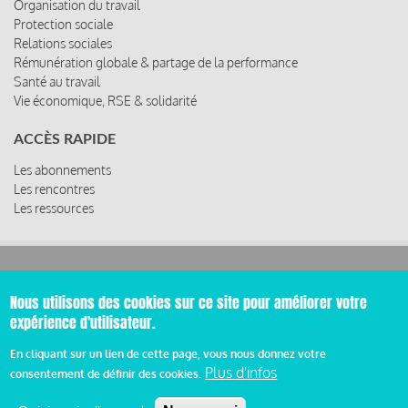
Organisation du travail
Protection sociale
Relations sociales
Rémunération globale & partage de la performance
Santé au travail
Vie économique, RSE & solidarité
ACCÈS RAPIDE
Les abonnements
Les rencontres
Les ressources
© 2019 Miroir Social - Réalisé par
Cafffeine
Nous utilisons des cookies sur ce site pour améliorer votre
expérience d'utilisateur.
Mentions légales et condition générale d’utilisation et
Pied
d’abonnement
En cliquant sur un lien de cette page, vous nous donnez votre
Plus d'infos
consentement de définir des cookies.
de