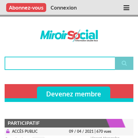
Aller
Qui sommes nous ?
Vous publiez
Nous publions
Contactez-nous
Abonnez-vous
Connexion
Main
au
contenu
navigation
principal
Rechercher
Devenez membre
PARTICIPATIF
ACCÈS PUBLIC
09 / 04 / 2021
| 670 vues
Vincent Hernandez