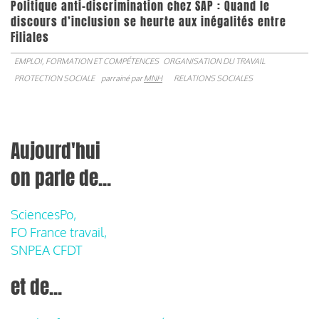
Politique anti-discrimination chez SAP : Quand le
discours d’inclusion se heurte aux inégalités entre
Filiales
EMPLOI, FORMATION ET COMPÉTENCES
ORGANISATION DU TRAVAIL
PROTECTION SOCIALE
parrainé par
MNH
RELATIONS SOCIALES
Aujourd'hui
on parle de...
SciencesPo,
FO France travail,
SNPEA CFDT
et de...