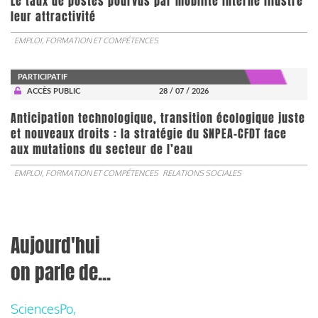
Le taux de postes pourvus par mobilité interne illustre
leur attractivité
EMPLOI, FORMATION ET COMPÉTENCES
PARTICIPATIF
ACCÈS PUBLIC
28 / 07 / 2026
Anticipation technologique, transition écologique juste
et nouveaux droits : la stratégie du SNPEA-CFDT face
aux mutations du secteur de l’eau
EMPLOI, FORMATION ET COMPÉTENCES
RELATIONS SOCIALES
Aujourd'hui
on parle de...
SciencesPo,