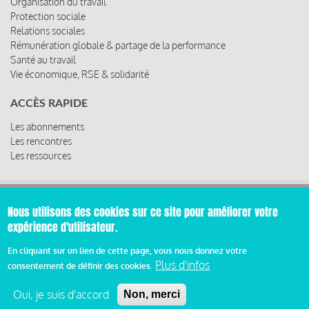
Organisation du travail
Protection sociale
Relations sociales
Rémunération globale & partage de la performance
Santé au travail
Vie économique, RSE & solidarité
ACCÈS RAPIDE
Les abonnements
Les rencontres
Les ressources
Nous utilisons des cookies sur ce site pour améliorer votre
© 2019 Miroir Social - Réalisé par
Cafffeine
expérience d'utilisateur.
Mentions légales et condition générale d’utilisation et
En cliquant sur un lien de cette page, vous nous donnez votre
Pied
d’abonnement
Plus d'infos
consentement de définir des cookies.
de
Oui, je suis d'accord
Non, merci