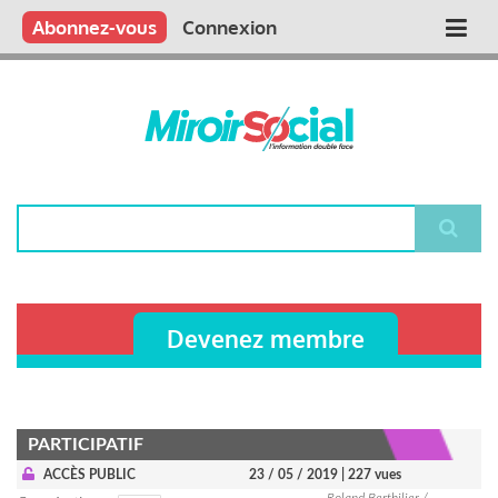
Aller
Qui sommes nous ?
Vous publiez
Nous publions
Contactez-nous
Abonnez-vous
Connexion
Main
au
contenu
navigation
principal
Rechercher
Devenez membre
PARTICIPATIF
ACCÈS PUBLIC
23 / 05 / 2019
| 227 vues
Roland Berthilier /