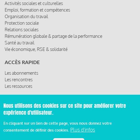
Activités sociales et culturelles
Emploi, formation et compétences
Organisation du travail
Protection sociale
Relations sociales
Rémunération globale & partage de la performance
Santé au travail
Vie économique, RSE & solidarité
ACCÈS RAPIDE
Les abonnements
Les rencontres
Les ressources
Nous utilisons des cookies sur ce site pour améliorer votre
© 2019 Miroir Social - Réalisé par
Cafffeine
expérience d'utilisateur.
En cliquant sur un lien de cette page, vous nous donnez votre
Mentions légales et condition générale d’utilisation et
Plus d'infos
consentement de définir des cookies.
Pied
d’abonnement