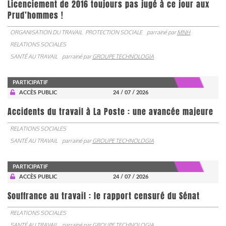
Licenciement de 2016 toujours pas jugé à ce jour aux
Prud’hommes !
ORGANISATION DU TRAVAIL
PROTECTION SOCIALE
parrainé par
MNH
RELATIONS SOCIALES
SANTÉ AU TRAVAIL
parrainé par
GROUPE TECHNOLOGIA
PARTICIPATIF
ACCÈS PUBLIC
24 / 07 / 2026
Accidents du travail à La Poste : une avancée majeure
RELATIONS SOCIALES
SANTÉ AU TRAVAIL
parrainé par
GROUPE TECHNOLOGIA
PARTICIPATIF
ACCÈS PUBLIC
24 / 07 / 2026
Souffrance au travail : le rapport censuré du Sénat
RELATIONS SOCIALES
SANTÉ AU TRAVAIL
parrainé par
GROUPE TECHNOLOGIA