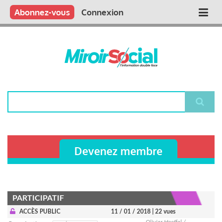
Aller
Qui sommes nous ?
Vous publiez
Nous publions
Contactez-nous
Abonnez-vous
Connexion
Main
au
contenu
navigation
principal
Rechercher
Devenez membre
PARTICIPATIF
ACCÈS PUBLIC
11 / 01 / 2018
| 22 vues
Olivier Hoeffel /