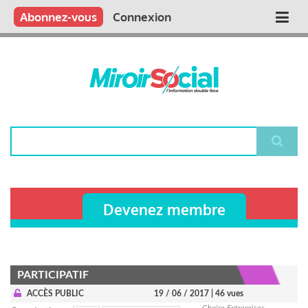
Aller
Qui sommes nous ?
Vous publiez
Nous publions
Contactez-nous
Abonnez-vous
Connexion
Main
au
contenu
navigation
principal
Rechercher
Devenez membre
PARTICIPATIF
ACCÈS PUBLIC
19 / 06 / 2017
| 46 vues
Chaire Entreprises