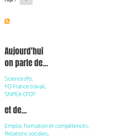
Page 1
Page
››
suivante
Aujourd'hui
on parle de...
SciencesPo,
FO France travail,
SNPEA CFDT
et de...
Emploi, formation et compétences,
Relations sociales,