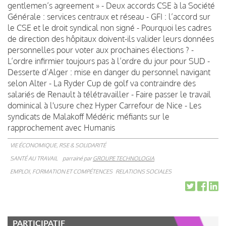
gentlemen’s agreement » - Deux accords CSE à la Société
Générale : services centraux et réseau - GFI : l’accord sur
le CSE et le droit syndical non signé - Pourquoi les cadres
de direction des hôpitaux doivent-ils valider leurs données
personnelles pour voter aux prochaines élections ? -
L’ordre infirmier toujours pas à l’ordre du jour pour SUD -
Desserte d’Alger : mise en danger du personnel navigant
selon Alter - La Ryder Cup de golf va contraindre des
salariés de Renault à télétravailler - Faire passer le travail
dominical à l'usure chez Hyper Carrefour de Nice - Les
syndicats de Malakoff Médéric méfiants sur le
rapprochement avec Humanis
VIE ÉCONOMIQUE, RSE & SOLIDARITÉ
SANTÉ AU TRAVAIL
parrainé par
GROUPE TECHNOLOGIA
EMPLOI, FORMATION ET COMPÉTENCES
RELATIONS SOCIALES
PARTICIPATIF