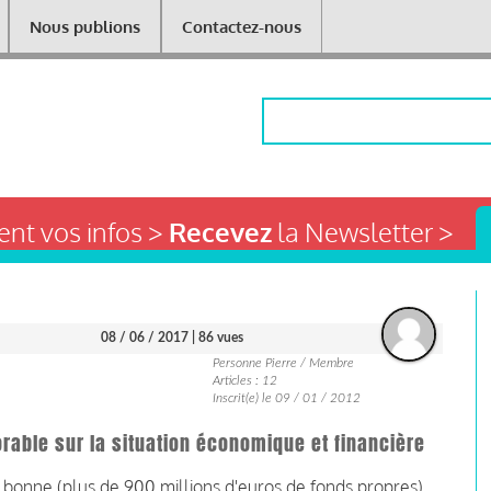
Nous publions
Contactez-nous
Rechercher
nt vos infos >
Recevez
la Newsletter >
08 / 06 / 2017
| 86 vues
Personne Pierre / Membre
Articles : 12
Inscrit(e) le 09 / 01 / 2012
rable sur la situation économique et financière
 bonne (plus de 900 millions d'euros de fonds propres)