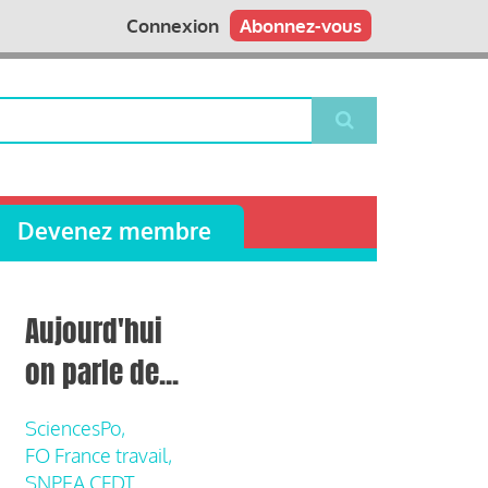
Connexion
Abonnez-vous
Devenez membre
Aujourd'hui
on parle de...
SciencesPo,
FO France travail,
SNPEA CFDT