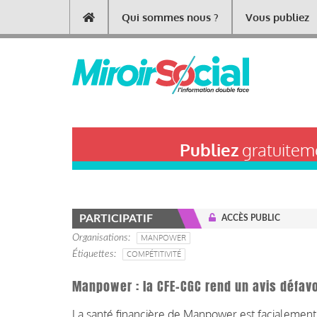
Aller
Qui sommes nous ?
Vous publiez
Main
au
contenu
navigation
principal
Publiez
gratuiteme
PARTICIPATIF
ACCÈS PUBLIC
Organisations
MANPOWER
Étiquettes
COMPÉTITIVITÉ
Manpower : la CFE-CGC rend un avis défavo
La santé financière de Manpower est facialement