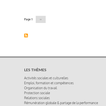
Pagination
Page 1
Page
››
suivante
LES THÈMES
Activités sociales et culturelles
Emploi, formation et compétences
Organisation du travail
Protection sociale
Relations sociales
Rémunération globale & partage de la performance