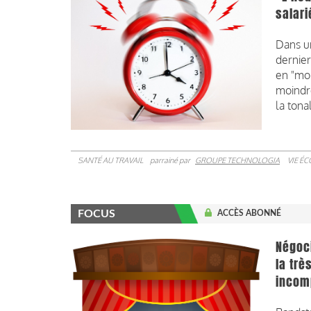
salari
Dans u
dernier
en "mor
moindr
la tona
SANTÉ AU TRAVAIL
parrainé par
GROUPE TECHNOLOGIA
VIE É
FOCUS
ACCÈS ABONNÉ
Négoci
la trè
incomp