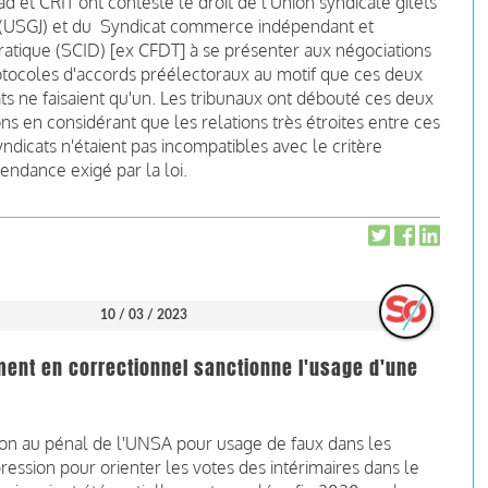
d et CRIT ont contesté le droit de l'Union syndicale gilets
 (USGJ) et du Syndicat commerce indépendant et
atique (SCID) [ex CFDT] à se présenter aux négociations
otocoles d'accords préélectoraux au motif que ces deux
ts ne faisaient qu'un. Les tribunaux ont débouté ces deux
ons en considérant que les relations très étroites entre ces
ndicats n'étaient pas incompatibles avec le critère
endance exigé par la loi.
10 / 03 / 2023
ment en correctionnel sanctionne l'usage d'une
n au pénal de l'UNSA pour usage de faux dans les
pression pour orienter les votes des intérimaires dans le