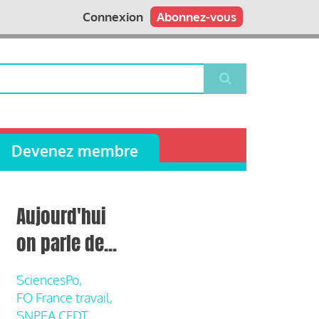
Connexion
Abonnez-vous
Devenez membre
Aujourd'hui
on parle de...
SciencesPo,
FO France travail,
SNPEA CFDT