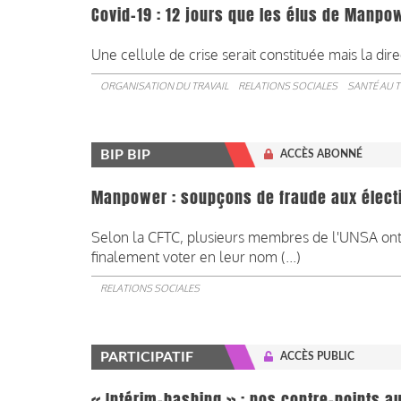
Covid-19 : 12 jours que les élus de Manp
Une cellule de crise serait constituée mais la dir
ORGANISATION DU TRAVAIL
RELATIONS SOCIALES
SANTÉ AU T
BIP BIP
ACCÈS ABONNÉ
Manpower : soupçons de fraude aux élect
Selon la CFTC, plusieurs membres de l'UNSA ont s
finalement voter en leur nom (...)
RELATIONS SOCIALES
PARTICIPATIF
ACCÈS PUBLIC
« Intérim-bashing » : nos contre-points a