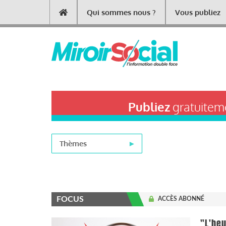
Aller
Qui sommes nous ?
Vous publiez
Main
au
contenu
navigation
principal
Publiez
gratuiteme
Thèmes
FOCUS
ACCÈS ABONNÉ
"L'heu