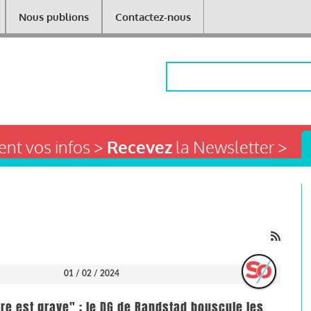
Nous publions
Contactez-nous
Rechercher
nt vos infos >
Recevez
la Newsletter >
01 / 02 / 2024
re est grave" : le DG de Randstad bouscule les