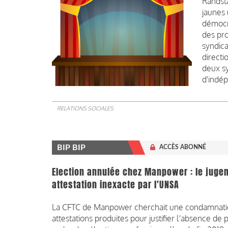
Randsta
jaunes
démocr
des pr
syndica
directi
deux sy
d'indép
RELATIONS SOCIALES
BIP BIP
ACCÈS ABONNÉ
Election annulée chez Manpower : le juge
attestation inexacte par l'UNSA
La CFTC de Manpower cherchait une condamnatio
attestations produites pour justifier l'absence de 