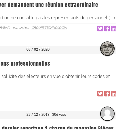
ower demandent une réunion extraordinaire
ection ne consulte pas les représentants du personnel (...)
RAVAIL
parrainé par
GROUPE TECHNOLOGIA
05 / 02 / 2020
ions professionnelles
ollicité des électeurs en vue d'obtenir leurs codes et
23 / 12 / 2019
| 306 vues
u dernier reportage à charge du magazine Pièces