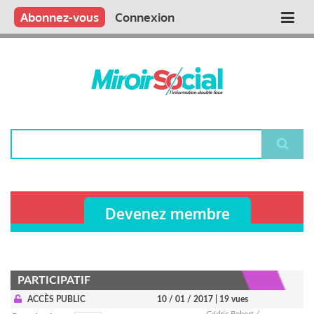
Aller
Qui sommes nous ?
Vous publiez
Nous publions
Contactez-nous
Abonnez-vous
Connexion
Main
au
contenu
navigation
principal
Rechercher
Devenez membre
PARTICIPATIF
ACCÈS PUBLIC
10 / 01 / 2017
| 19 vues
Cédric Robert /