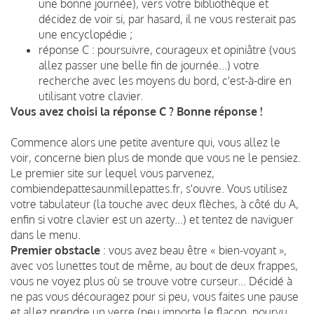
une bonne journée), vers votre bibliothèque et
décidez de voir si, par hasard, il ne vous resterait pas
une encyclopédie ;
réponse C : poursuivre, courageux et opiniâtre (vous
allez passer une belle fin de journée...) votre
recherche avec les moyens du bord, c'est-à-dire en
utilisant votre clavier.
Vous avez choisi la réponse C ? Bonne réponse !
Commence alors une petite aventure qui, vous allez le
voir, concerne bien plus de monde que vous ne le pensiez.
Le premier site sur lequel vous parvenez,
combiendepattesaunmillepattes.fr, s'ouvre. Vous utilisez
votre tabulateur (la touche avec deux flèches, à côté du A,
enfin si votre clavier est un azerty...) et tentez de naviguer
dans le menu.
Premier obstacle
: vous avez beau être « bien-voyant »,
avec vos lunettes tout de même, au bout de deux frappes,
vous ne voyez plus où se trouve votre curseur... Décidé à
ne pas vous découragez pour si peu, vous faites une pause
et allez prendre un verre (peu importe le flacon, pourvu