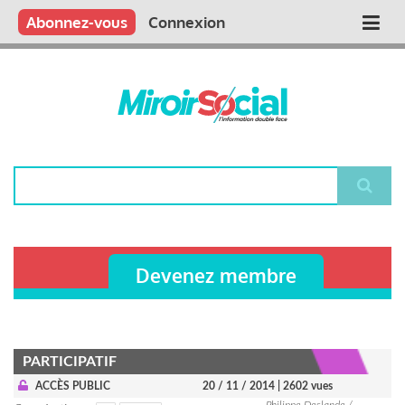
Aller
Qui sommes nous ?
Vous publiez
Nous publions
Contactez-nous
Abonnez-vous
Connexion
Main
au
contenu
navigation
principal
Rechercher
Devenez membre
PARTICIPATIF
ACCÈS PUBLIC
20 / 11 / 2014
| 2602 vues
Philippe Deslande /