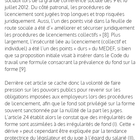
sociaux lors de la grande conférence sociale des 9 et 10
juillet 2012. Du côté patronal, les procédures de
licenciement sont jugées trop longues et trop risquées
juridiquement. Aussi, l’un des points visé dans la feuille de
route sociale a été d’« améliorer et sécuriser juridiquement
les procédures de licenciements collectifs » [8]. Plus
largement, l’insécurité liée au licenciement (collectif et
individuel) a été l’un des points « durs » du MEDEF, si bien
que sa proposition initiale visait à insérer dans le Code du
travail une formule consacrant la prévalence du fond sur la
forme [9].
Derrière cet article se cache donc la volonté de faire
pression sur les pouvoirs publics pour revenir sur les
obligations imposées aux employeurs lors des procédures
de licenciement, afin que le fond soit privilégié sur la forme
souvent sanctionnée par la nullité de la part les juges.
L’article 24 établit alors le constat que des irrégularités de
forme sont assimilées à des irrégularités de fond (I). Cette «
dérive » peut cependant être expliquée par la tendance
protectrice du législateur et du juge à l’égard du salarié (II),