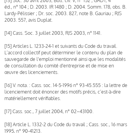
[13] Soc. 30 avril 2003, Bull. civ. V, n° 152 ; GADT, 4
éd., n° 104 ; D. 2003. IR 1480 ; D. 2004. Somm. 178, obs. B.
Lardy-Pélissier ; Dr. soc. 2003. 827, note B. Gauriau ; RJS
2003. 557, avis Duplat.
[14] Cass. Soc. 3 juillet 2003, RJS 2003, n° 1141.
[15] Articles L. 1233-24-1 et suivants du Code du travail.
L’accord collectif peut déterminer le contenu du plan de
sauvegarde de l'emploi mentionné ainsi que les modalités
de consultation du comité d'entreprise et de mise en
œuvre des licenciements.
[16] V. nota. : Cass. soc. 14-5-1996 n° 93-45.555 : la lettre de
licenciement doit énoncer des motifs précis, c’est-à-dire
matériellement vérifiables.
[17] Cass. soc., 7 juillet 2004, n° 02–43100.
[18] Article L. 1332-2 du Code du travail ; Cass. soc., 16 mars
1995, n° 90-41213.