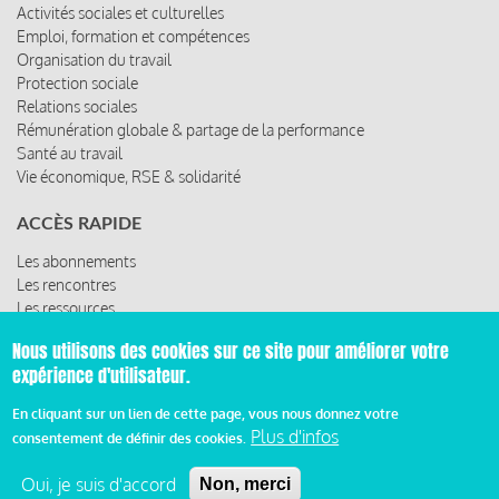
Activités sociales et culturelles
Emploi, formation et compétences
Organisation du travail
Protection sociale
Relations sociales
Rémunération globale & partage de la performance
Santé au travail
Vie économique, RSE & solidarité
ACCÈS RAPIDE
Les abonnements
Les rencontres
Les ressources
Nous utilisons des cookies sur ce site pour améliorer votre
expérience d'utilisateur.
© 2019 Miroir Social - Réalisé par
Cafffeine
En cliquant sur un lien de cette page, vous nous donnez votre
Plus d'infos
consentement de définir des cookies.
Mentions légales et condition générale d’utilisation et
Pied
d’abonnement
Oui, je suis d'accord
Non, merci