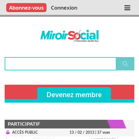
Aller
Qui sommes nous ?
Vous publiez
Nous publions
Contactez-nous
Abonnez-vous
Connexion
Main
au
contenu
navigation
principal
Rechercher
Devenez membre
PARTICIPATIF
ACCÈS PUBLIC
13 / 02 / 2013
| 37 vues
Laurent Capella /