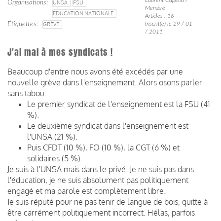
Organisations
UNSA
FSU
Membre
EDUCATION NATIONALE
Articles : 16
Étiquettes
GRÈVE
Inscrit(e) le 29 / 01
/ 2011
J'ai mal à mes syndicats !
Beaucoup d'entre nous avons été excédés par une
nouvelle grève dans l'enseignement. Alors osons parler
sans tabou.
Le premier syndicat de l'enseignement est la FSU (41
%).
Le deuxième syndicat dans l'enseignement est
l'UNSA (21 %).
Puis CFDT (10 %), FO (10 %), la CGT (6 %) et
solidaires (5 %).
Je suis à l'UNSA mais dans le privé. Je ne suis pas dans
l'éducation, je ne suis absolument pas politiquement
engagé et ma parole est complètement libre.
Je suis réputé pour ne pas tenir de langue de bois, quitte à
être carrément politiquement incorrect. Hélas, parfois