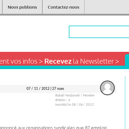
Nous publions
Contactez-nous
Rechercher
nt vos infos >
Recevez
la Newsletter >
07 / 11 / 2012
| 27 vues
Rafaël Nedzynski / Membre
Articles : 6
Inscrit(e) le 08 / 06 / 2012
 annoncé aux organisations syndicales que 87 emplois