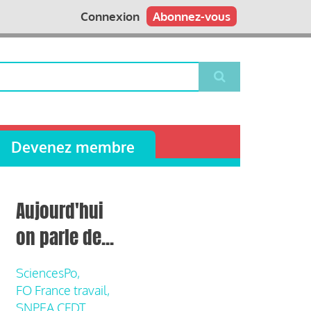
Connexion
Abonnez-vous
Devenez membre
Aujourd'hui
on parle de...
SciencesPo,
FO France travail,
SNPEA CFDT