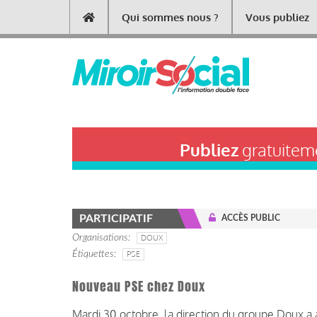
Aller
Qui sommes nous ?
Vous publiez
Main
au
contenu
navigation
principal
Publiez
gratuiteme
PARTICIPATIF
ACCÈS PUBLIC
Organisations
DOUX
Étiquettes
PSE
Nouveau PSE chez Doux
Mardi 30 octobre, la direction du groupe Doux a