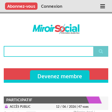
Aller
Qui sommes nous ?
Vous publiez
Nous publions
Contactez-nous
Abonnez-vous
Connexion
Main
au
contenu
navigation
principal
Rechercher
Devenez membre
PARTICIPATIF
ACCÈS PUBLIC
12 / 06 / 2026
| 47 vues
Philippine Arnal /