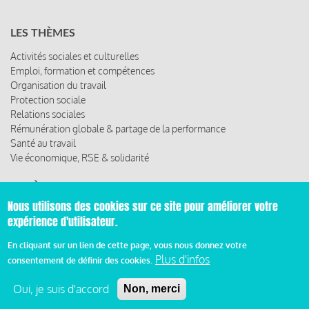
LES THÈMES
Activités sociales et culturelles
Emploi, formation et compétences
Organisation du travail
Protection sociale
Relations sociales
Rémunération globale & partage de la performance
Santé au travail
Vie économique, RSE & solidarité
ACCÈS RAPIDE
Nous utilisons des cookies sur ce site pour améliorer votre
Les abonnements
expérience d'utilisateur.
Les rencontres
Les ressources
En cliquant sur un lien de cette page, vous nous donnez votre
Plus d'infos
consentement de définir des cookies.
Oui, je suis d'accord
Non, merci
© 2019 Miroir Social - Réalisé par
Cafffeine